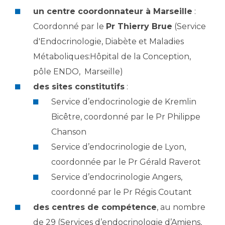
Les pôles d'activité médicale
Cancer
un centre coordonnateur à Marseille
:
Anatomie et Cytologie Pathologiques
Coordonné par le
Pr Thierry Brue
(Service
Adresser un examen au Laboratoire d'Infectiologie
Médecine nucléaire
d'Endocrinologie, Diabète et Maladies
Centres de référence Maladies Rares
Plateforme d'Expertise Maladies Rares
Métaboliques:Hôpital de la Conception,
pôle ENDO, Marseille)
Maladies rares
des sites constitutifs
:
Presse / Multimédia
Service d’endocrinologie de Kremlin
Bicêtre, coordonné par le Pr Philippe
Maternité Hôpital Nord
Communiqués de presse
Chanson
Dossiers de presse
Service d’endocrinologie de Lyon,
Médiathèque
coordonnée par le Pr Gérald Raverot
Vos représentants
Service d’endocrinologie Angers,
Fournisseurs
coordonné par le Pr Régis Coutant
La Commission Des Usagers (CDU)
des centres de compétence
, au nombre
Les Comités Locaux des Usagers
Rôles et missions
de 29 (Services d’endocrinologie d’Amiens,
Le projet des usagers