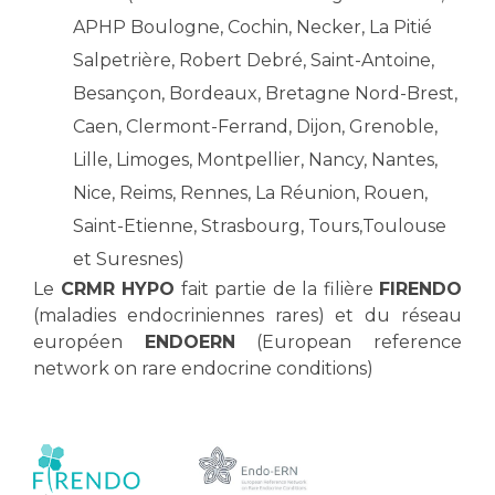
Liste des marchés conclus
APHP Boulogne, Cochin, Necker, La Pitié
Documents utiles
Salpetrière, Robert Debré, Saint-Antoine,
Qualité
Besançon, Bordeaux, Bretagne Nord-Brest,
Caen, Clermont-Ferrand, Dijon, Grenoble,
Nos indicateurs qualité et de sécurité des soins
Lille, Limoges, Montpellier, Nancy, Nantes,
Nice, Reims, Rennes, La Réunion, Rouen,
Protection des données
Saint-Etienne, Strasbourg, Tours,Toulouse
et Suresnes)
Le
CRMR HYPO
fait partie de la filière
FIRENDO
Sécurité
(maladies endocriniennes rares) et du réseau
européen
ENDOERN
(European reference
network on rare endocrine conditions)
Les recherches en santé à l’AP-HM
Lieu de santé sans tabac