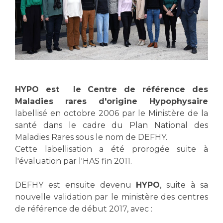
Les structures de recherche
Salon des familles
Transports sanitaires
Vos droits, vos devoirs
Écoles et Instituts de Formation
Handicap
Plateforme des internes
HYPO est le Centre de référence des
Handi 13
Maladies rares d'origine Hypophysaire
Pôle Médecine Physique et Réadaptation
labellisé en octobre 2006 par le Ministère de la
Professionnels de santé
Accueil sourds et malentendants
santé dans le cadre du Plan National des
Maladies Rares sous le nom de DEFHY.
Charte Romain Jacob
Adresser un patient
Cette labellisation a été prorogée suite à
Mouvement Parcours Handicap 13
Réseaux de soins
l'évaluation par l'HAS fin 2011.
Adresser un examen au Laboratoire de Biologie
Médicale
DEFHY est ensuite devenu
HYPO
, suite à sa
Activité physique
Radiologie / Imagerie
nouvelle validation par le ministère des centres
de référence de début 2017, avec :
Cancérologie