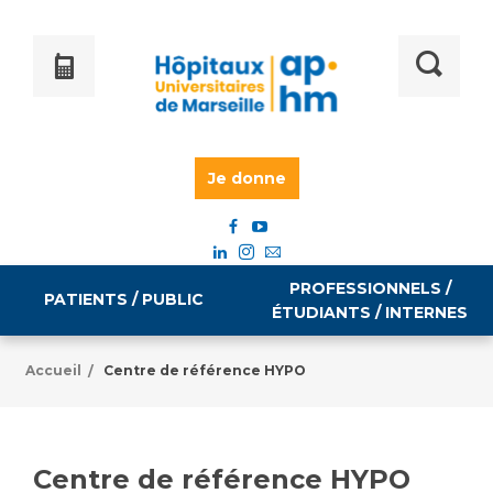
Je donne
PROFESSIONNELS /
PATIENTS / PUBLIC
ÉTUDIANTS / INTERNES
Accueil
Centre de référence HYPO
/
Informations pratiques
Égalité professionnelle
Accès à votre dossier médical
Centre de référence HYPO
Emploi / formation
Tarifs