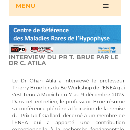
MENU
Vous accompagnez, vous rendez visite à un patient
Emplois paramédicaux
Vous allez être hospitalisé(e)
Emplois administratifs
Vous avez un examen d'imagerie ou de radiologie
Emplois médicaux
à réaliser
Espace Formation
Vous avez une analyse à réaliser
Étudiants hospitaliers
Vous venez en consultation
Emplois techniques et médico-techniques
myaphm, votre espace santé en ligne
INTERVIEW DU PR T. BRUE PAR LE
Emplois divers
DR C. ATILA
Infos COVID-19
Emplois socio-éducatifs
Statuts
Le Dr Cihan Atila a interviewé le professeur
Vivre ensemble à l'hôpital
Stages paramédicaux
Thierry Brue lors du 8e Workshop de l'ENEA qui
s'est tenu à Munich du 7 au 9 décembre 2023.
Culture à l'hôpital
Dans cet entretien, le professeur Brue résume
Laïcité et cultes
Chercheurs
sa conférence plénière à l’occasion de la remise
du Prix Rolf Gaillard, décerné à un membre de
Les associations
l'ENEA qui a apporté une contribution
La recherche clinique à l'AP-HM
Livret d'accueil
exceptionnelle à la recherche fondamentale,