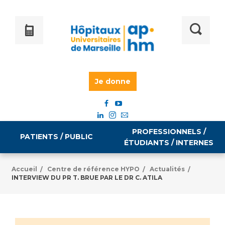
Je donne
PROFESSIONNELS /
PATIENTS / PUBLIC
ÉTUDIANTS / INTERNES
Accueil
Centre de référence HYPO
Actualités
/
/
/
INTERVIEW DU PR T. BRUE PAR LE DR C. ATILA
Informations pratiques
Égalité professionnelle
Accès à votre dossier médical
Emploi / formation
Tarifs