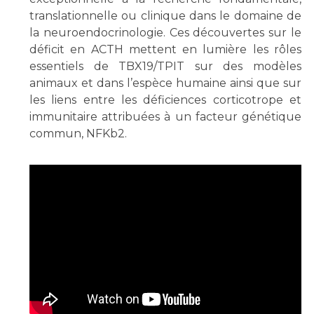
Les structures de recherche
Salon des familles
translationnelle ou clinique dans le domaine de
Transports sanitaires
la neuroendocrinologie. Ces découvertes sur le
Vos droits, vos devoirs
déficit en ACTH mettent en lumière les rôles
Écoles et Instituts de Formation
essentiels de TBX19/TPIT sur des modèles
animaux et dans l’espèce humaine ainsi que sur
Handicap
les liens entre les déficiences corticotrope et
Plateforme des internes
immunitaire attribuées à un facteur génétique
commun, NFKb2.
Handi 13
Pôle Médecine Physique et Réadaptation
Professionnels de santé
Accueil sourds et malentendants
Charte Romain Jacob
Adresser un patient
Mouvement Parcours Handicap 13
Réseaux de soins
Adresser un examen au Laboratoire de Biologie
Médicale
Activité physique
Radiologie / Imagerie
Cancérologie