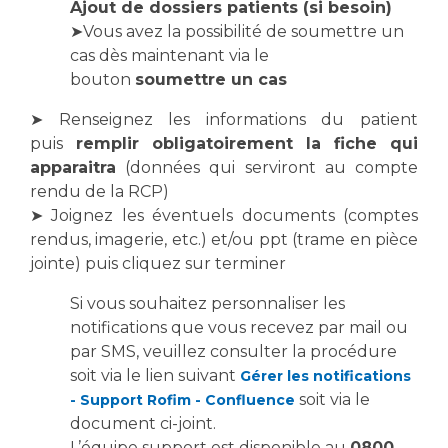
Les pôles d'activité médicale
Cancer
Ajout de dossiers patients (si besoin)
Anatomie et Cytologie Pathologiques
➤Vous avez la possibilité de soumettre un
cas dès maintenant via le
Adresser un examen au Laboratoire d'Infectiologie
bouton
soumettre un cas
Médecine nucléaire
Centres de référence Maladies Rares
Plateforme d'Expertise Maladies Rares
➤ Renseignez les informations du patient
puis
remplir obligatoirement la fiche qui
Maladies rares
apparaitra
(données qui serviront au compte
Presse / Multimédia
rendu de la RCP)
➤ Joignez les éventuels documents (comptes
Maternité Hôpital Nord
rendus, imagerie, etc.) et/ou ppt (trame en pièce
Communiqués de presse
jointe) puis cliquez sur terminer
Dossiers de presse
Médiathèque
Si vous souhaitez personnaliser les
notifications que vous recevez par mail ou
Vos représentants
par SMS, veuillez consulter la procédure
Fournisseurs
soit via le lien suivant
Gérer les notifications
La Commission Des Usagers (CDU)
soit via le
- Support Rofim - Confluence
Les Comités Locaux des Usagers
document ci-joint.
Rôles et missions
Le projet des usagers
L’équipe support est disponible au
0800