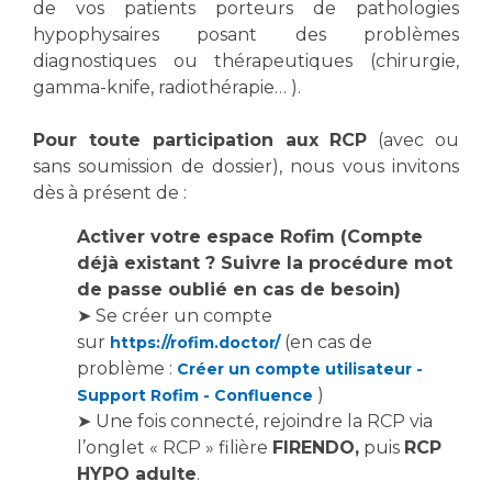
Les structures de recherche
de vos patients porteurs de pathologies
Salon des familles
hypophysaires posant des problèmes
Transports sanitaires
diagnostiques ou thérapeutiques (chirurgie,
Vos droits, vos devoirs
gamma-knife, radiothérapie… ).
Écoles et Instituts de Formation
Pour toute participation aux RCP
(avec ou
Handicap
sans soumission de dossier), nous vous invitons
Plateforme des internes
dès à présent de :
Handi 13
Activer votre espace Rofim (Compte
Pôle Médecine Physique et Réadaptation
Professionnels de santé
déjà existant ? Suivre la procédure mot
Accueil sourds et malentendants
de passe oublié en cas de besoin)
Charte Romain Jacob
Adresser un patient
➤ Se créer un compte
Mouvement Parcours Handicap 13
sur
(en cas de
https://rofim.doctor/
Réseaux de soins
problème :
Créer un compte utilisateur -
Adresser un examen au Laboratoire de Biologie
)
Support Rofim - Confluence
Médicale
Activité physique
➤ Une fois connecté, rejoindre la RCP via
Radiologie / Imagerie
l’onglet « RCP » filière
FIRENDO,
puis
RCP
Cancérologie
HYPO adulte
.