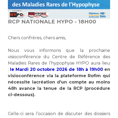
Vous accompagnez, vous rendez visite à un patient
Emplois paramédicaux
Vous allez être hospitalisé(e)
Emplois administratifs
RCP NATIONALE HYPO - 18H00
Vous avez un examen d'imagerie ou de radiologie
Emplois médicaux
à réaliser
Espace Formation
Vous avez une analyse à réaliser
Chers confrères, chers amis,
Étudiants hospitaliers
Vous venez en consultation
Emplois techniques et médico-techniques
myaphm, votre espace santé en ligne
Nous vous informons que la prochaine
Emplois divers
visioconférence du Centre de Référence des
Infos COVID-19
Maladies Rares de l’hypophyse HYPO aura lieu
Emplois socio-éducatifs
:
le Mardi 20 octobre 2026 de 18h à 19h00
en
Statuts
visioconférence via la plateforme Rofim qui
Vivre ensemble à l'hôpital
Stages paramédicaux
nécessite lacréation d'un compte au moins
48h avance la tenue de la RCP (procédure
Culture à l'hôpital
ci-dessous).
Laïcité et cultes
Chercheurs
Les associations
La recherche clinique à l'AP-HM
Livret d'accueil
Celle-ci sera l’occasion de discuter des dossiers