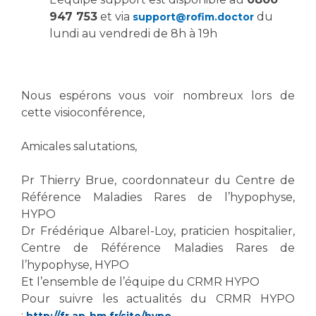
Liste des marchés conclus
947 753
et via
du
support@rofim.doctor
Documents utiles
lundi au vendredi de 8h à 19h
Qualité
Nos indicateurs qualité et de sécurité des soins
Nous espérons vous voir nombreux lors de
cette visioconférence,
Protection des données
Amicales salutations,
Pr Thierry Brue, coordonnateur du Centre de
Sécurité
Référence Maladies Rares de l’hypophyse,
HYPO
Dr Frédérique Albarel-Loy, praticien hospitalier,
Les recherches en santé à l’AP-HM
Centre de Référence Maladies Rares de
l’hypophyse, HYPO
Et l’ensemble de l’équipe du CRMR HYPO
Pour suivre les actualités du CRMR HYPO
Lieu de santé sans tabac
: