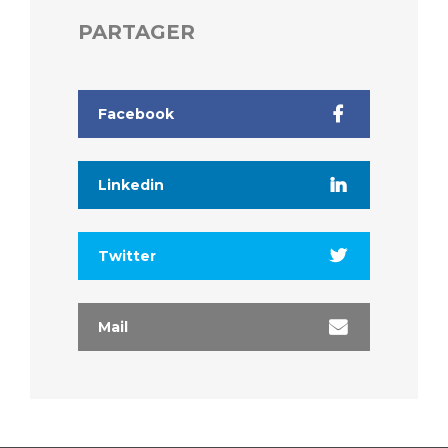
Liste des marchés conclus
PARTAGER
Documents utiles
Qualité
Facebook
Nos indicateurs qualité et de sécurité des soins
Linkedin
Protection des données
Twitter
Sécurité
Mail
Les recherches en santé à l’AP-HM
Lieu de santé sans tabac