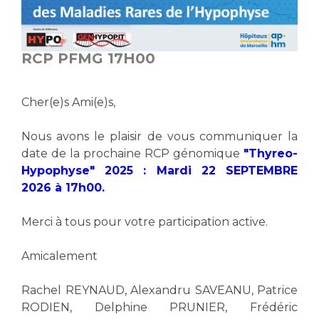
Vous accompagnez, vous rendez visite à un patient
Emplois paramédicaux
Vous allez être hospitalisé(e)
Emplois administratifs
RCP PFMG 17H00
Vous avez un examen d'imagerie ou de radiologie
Emplois médicaux
à réaliser
Espace Formation
Vous avez une analyse à réaliser
Cher(e)s Ami(e)s,
Étudiants hospitaliers
Vous venez en consultation
Emplois techniques et médico-techniques
myaphm, votre espace santé en ligne
Nous avons le plaisir de vous communiquer la
Emplois divers
date de la prochaine RCP génomique
"Thyreo-
Infos COVID-19
Hypophyse" 2025 : Mardi 22 SEPTEMBRE
Emplois socio-éducatifs
2026 à 17h00.
Statuts
Vivre ensemble à l'hôpital
Stages paramédicaux
Merci à tous pour votre participation active.
Culture à l'hôpital
Amicalement
Laïcité et cultes
Chercheurs
Les associations
Rachel REYNAUD, Alexandru SAVEANU, Patrice
La recherche clinique à l'AP-HM
Livret d'accueil
RODIEN, Delphine PRUNIER, Frédéric