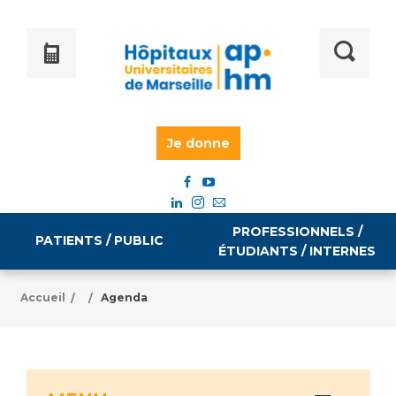
Je donne
PROFESSIONNELS /
PATIENTS / PUBLIC
ÉTUDIANTS / INTERNES
Accueil
Agenda
/
/
Informations pratiques
Égalité professionnelle
Accès à votre dossier médical
Emploi / formation
Tarifs