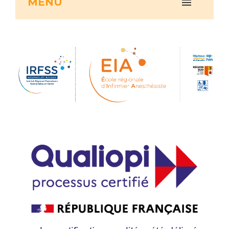
MENU
Vous accompagnez, vous rendez visite à un patient
Emplois paramédicaux
Vous allez être hospitalisé(e)
Emplois administratifs
Vous avez un examen d'imagerie ou de radiologie
Emplois médicaux
à réaliser
Espace Formation
Vous avez une analyse à réaliser
Étudiants hospitaliers
Vous venez en consultation
Emplois techniques et médico-techniques
myaphm, votre espace santé en ligne
Emplois divers
Infos COVID-19
Emplois socio-éducatifs
Statuts
Vivre ensemble à l'hôpital
Stages paramédicaux
Culture à l'hôpital
Laïcité et cultes
Chercheurs
Les associations
La recherche clinique à l'AP-HM
Livret d'accueil