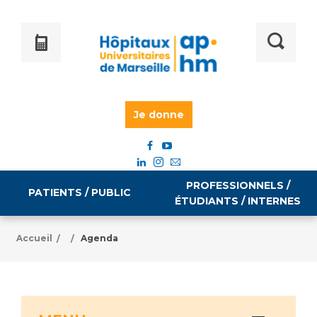
Je donne
PROFESSIONNELS /
PATIENTS / PUBLIC
ÉTUDIANTS / INTERNES
Accueil
Agenda
/
/
Informations pratiques
Égalité professionnelle
Accès à votre dossier médical
Emploi / formation
Tarifs