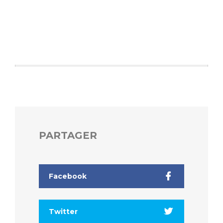
Liste des marchés conclus
Documents utiles
Qualité
Nos indicateurs qualité et de sécurité des soins
Protection des données
PARTAGER
Sécurité
Les recherches en santé à l’AP-HM
Facebook
Twitter
Lieu de santé sans tabac