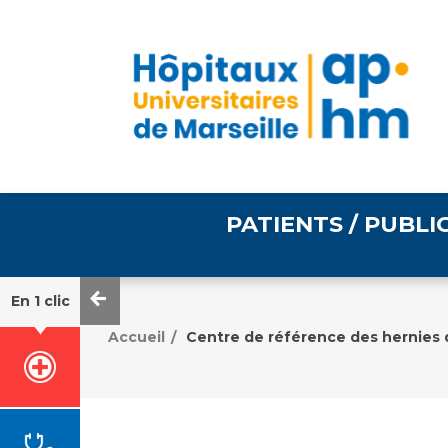
PATIENTS / PUBLI
En 1 clic
Informations pratiques
Égalité professionnelle
Accueil
Centre de référence des hernies
/
Accès à votre dossier
médical
Emploi / formation
Tarifs