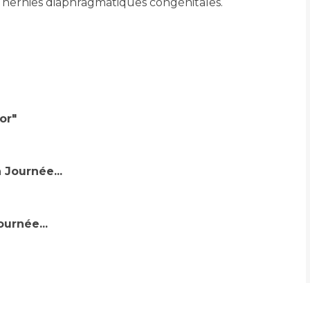
x hernies diaphragmatiques congénitales.
or"
 Journée...
urnée...