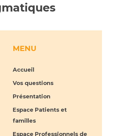
agmatiques
rs
 qualité et de sécurité des soins
ons
hés conclus
MENU
les
 des données
Accueil
Vos questions
Présentation
ches en santé à l’AP-HM
Espace Patients et
familles
nté sans tabac
Espace Professionnels de