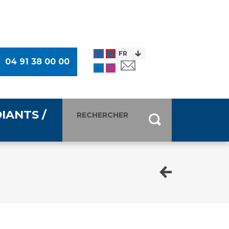
04 91 38 00 00
IANTS /
entants
ultimédia
 Des Usagers (CDU)
de presse
ocaux des Usagers
esse
usagers