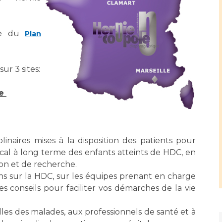
Maladies Rares
Plateforme d'Expertise
Maternité Hôpital Nord
Maladies Rares
dre du
Plan
ur 3 sites:
le
inaires mises à la disposition des patients pour
dical à long terme des enfants atteints de HDC, en
tion et de recherche.
ons sur la HDC, sur les équipes prenant en charge
 conseils pour faciliter vos démarches de la vie
illes des malades, aux professionnels de santé et à