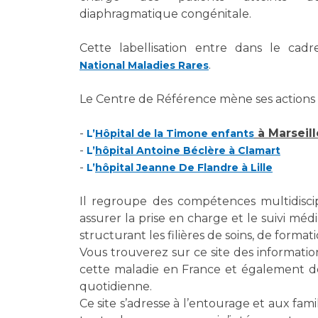
Laïcité et cultes
diaphragmatique congénitale.
Les structures de recherche
Les associations
Livret d'accueil
Cette labellisation entre dans le ca
Salon des familles
.
National Maladies Rares
Transports sanitaires
Le Centre de Référence mène ses actions s
Vos droits, vos devoirs
-
à Marseil
L’
Hôpital de la Timone enfants
-
L’
hôpital Antoine Béclère à Clamart
-
L’
hôpital Jeanne De Flandre à Lille
Il regroupe des compétences multidiscipl
assurer la prise en charge et le suivi mé
structurant les filières de soins, de forma
Vous trouverez sur ce site des informati
cette maladie en France et également des
quotidienne.
Ce site s’adresse à l’entourage et aux fam