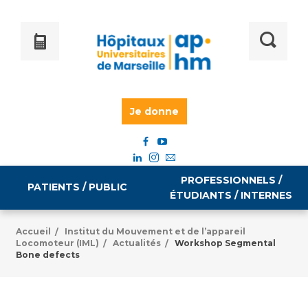
Je donne
PROFESSIONNELS /
PATIENTS / PUBLIC
ÉTUDIANTS / INTERNES
Accueil
Institut du Mouvement et de l’appareil
/
Locomoteur (IML)
Actualités
Workshop Segmental
/
/
Informations pratiques
Égalité professionnelle
Bone defects
Accès à votre dossier médical
Emploi / formation
Tarifs