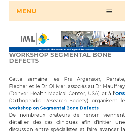
Vous accompagnez, vous rendez visite à un patient
MENU
Emplois paramédicaux
Vous allez être hospitalisé(e)
Emplois administratifs
Vous avez un examen d'imagerie ou de radiologie
Emplois médicaux
à réaliser
Espace Formation
Vous avez une analyse à réaliser
Étudiants hospitaliers
Vous venez en consultation
WORKSHOP SEGMENTAL BONE
Emplois techniques et médico-techniques
myaphm, votre espace santé en ligne
DEFECTS
Emplois divers
Infos COVID-19
Emplois socio-éducatifs
Cette semaine les Prs Argenson, Parrate,
Statuts
Flecher et le Dr Ollivier, associés au Dr Mauffrey
Vivre ensemble à l'hôpital
Stages paramédicaux
(Denver Health Medical Center, USA) et à l'
ORS
(Orthopeadic Research Society) organisent le
Culture à l'hôpital
.
workshop on Segmental Bone Defects
Laïcité et cultes
Chercheurs
De nombreux orateurs de renom viennent
Les associations
détailler des cas cliniques afin d'initier une
La recherche clinique à l'AP-HM
Livret d'accueil
discussion entre spécialistes et faire avancer la