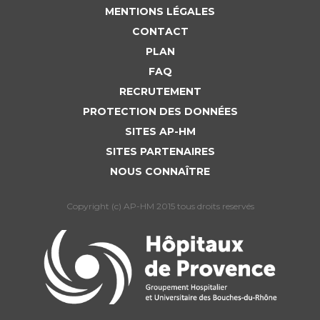
Liste des marchés conclus
MENTIONS LÉGALES
Documents utiles
CONTACT
Qualité
PLAN
FAQ
Nos indicateurs qualité et de sécurité des soins
RECRUTEMENT
PROTECTION DES DONNÉES
SITES AP-HM
Protection des données
SITES PARTENAIRES
NOUS CONNAÎTRE
Sécurité
Copyright (c) AP-HM 2015 tous droits reservés
Les recherches en santé à l’AP-HM
Lieu de santé sans tabac