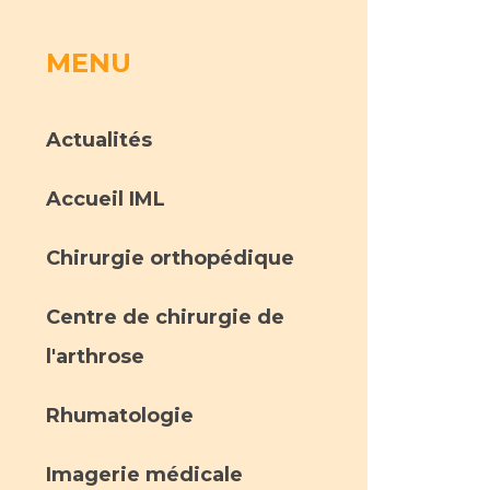
MENU
rs
 qualité et de sécurité des soins
ons
Actualités
hés conclus
Accueil IML
les
 des données
Chirurgie orthopédique
Centre de chirurgie de
l'arthrose
ches en santé à l’AP-HM
Rhumatologie
nté sans tabac
Imagerie médicale