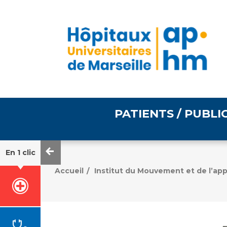
PATIENTS / PUBLI
En 1 clic
Informations pratiques
Égalité professionnelle
Accueil
Institut du Mouvement et de l’app
/
Accès à votre dossier
médical
Emploi / formation
Tarifs