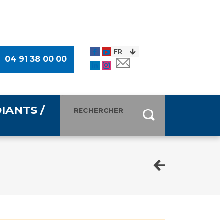
04 91 38 00 00
IANTS /
entants
ultimédia
 Des Usagers (CDU)
de presse
ocaux des Usagers
esse
usagers