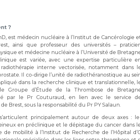
Maladies Rares
Plateforme d'Expertise
Maternité Hôpital Nord
Maladies Rares
nt ?
D, est médecin nucléaire à l’Institut de Cancérologie e
t, ainsi que professeur des universités – praticie
hysique et médecine nucléaire à l’Université de Bretagn
linique est variée, avec une expertise particulière e
 radiothérapie interne vectorisée, notamment dans l
ostate. Il co-dirige l’unité de radiothéranostique au sei
pliqué dans la recherche clinique et translationnelle, l
 le Groupe d’Étude de la Thrombose de Bretagn
gé par le Pr Couturaud, en lien avec le service d
e Brest, sous la responsabilité du Pr PY Salaun.
s’articulent principalement autour de deux axes : l
neux en préclinique et le dépistage du cancer dans le
ée de mobilité à l’Institut de Recherche de l’Hôpital d
ionale spécialisée dans les liens entre thrombose et c