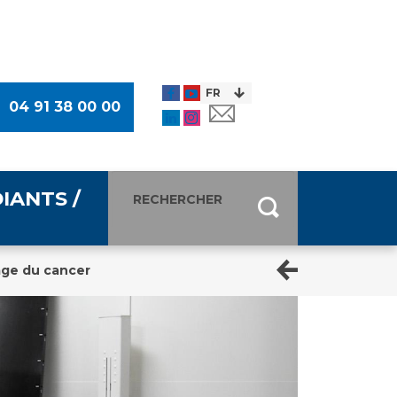
04 91 38 00 00
IANTS /
age du cancer
entants
ultimédia
 Des Usagers (CDU)
de presse
ocaux des Usagers
esse
usagers