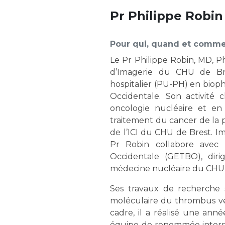
Laïcité et cultes
Les structures de recherche
Pr Philippe Robin
Les associations
Livret d'accueil
Pour qui, quand et comme
Salon des familles
Transports sanitaires
Le Pr Philippe Robin, MD, Ph
d’Imagerie du CHU de Bres
Vos droits, vos devoirs
hospitalier (PU-PH) en biop
Occidentale. Son activité c
oncologie nucléaire et en
traitement du cancer de la pr
de l’ICI du CHU de Brest. Im
Pr Robin collabore avec
Occidentale (GETBO), diri
médecine nucléaire du CHU d
Ses travaux de recherche 
moléculaire du thrombus vei
cadre, il a réalisé une ann
équipe de renommée internat