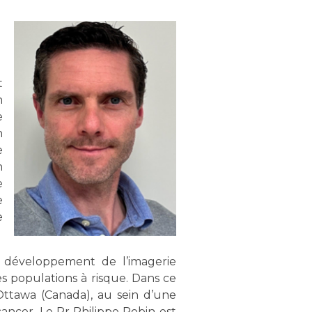
t
n
e
n
e
n
e
e
e
e développement de l’imagerie
s populations à risque. Dans ce
’Ottawa (Canada), au sein d’une
ancer. Le Pr Philippe Robin est