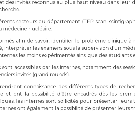
et des invités reconnus au plus haut niveau dans leu
echerche.
fférents secteurs du département (TEP-scan, scintigraph
la médecine nucléaire.
formés afin de savoir: identifier le problème clinique à
é, interpréter les examens sous la supervision d’un méde
s internes les moins expérimentés ainsi que des étudiants
ont accessibles par les internes, notamment des sessio
ciers invités (grand rounds).
prendront connaissance des différents types de rech
che et ont la possibilité d’être encadrés dès les pr
fiques, les internes sont sollicités pour présenter leurs 
nternes ont également la possibilité de présenter leurs 