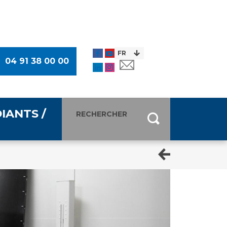
04 91 38 00 00
IANTS /
entants
ultimédia
 Des Usagers (CDU)
de presse
ocaux des Usagers
esse
usagers