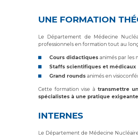
Laïcité et cultes
Les structures de recherche
Les associations
UNE FORMATION THÉ
Livret d'accueil
Salon des familles
Transports sanitaires
Le Département de Médecine Nuclé
professionnels en formation tout au long
Vos droits, vos devoirs
Cours didactiques
animés par les
Staffs scientifiques et médicaux
Grand rounds
animés en visioconfé
Cette formation vise à
transmettre un
spécialistes à une pratique exigeant
INTERNES
Le Département de Médecine Nucléaire