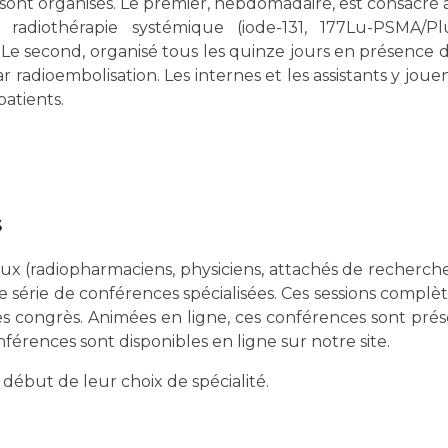
 sont organisés. Le premier, hebdomadaire, est consacré à
diothérapie systémique (iode-131, 177Lu-PSMA/Plu
 second, organisé tous les quinze jours en présence de
r radioembolisation. Les internes et les assistants y joue
atients.
s
 (radiopharmaciens, physiciens, attachés de recherche 
 série de conférences spécialisées. Ces sessions complèt
s congrès. Animées en ligne, ces conférences sont pré
érences sont disponibles en ligne sur notre site.
début de leur choix de spécialité.