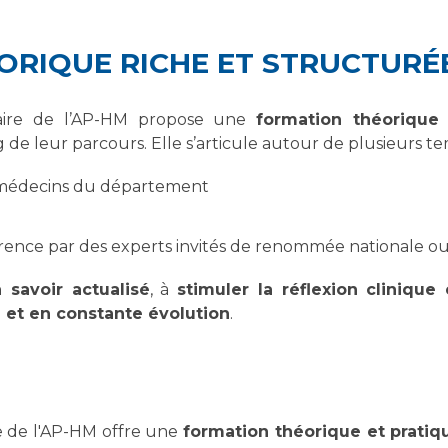
Maladies Rares
Plateforme d'Expertise
Maternité Hôpital Nord
ORIQUE RICHE ET STRUCTURÉ
Maladies Rares
aire de l’AP-HM propose une
formation théorique 
 de leur parcours. Elle s’articule autour de plusieurs t
 médecins du département
rence par des experts invités de renommée nationale ou
 savoir actualisé
, à
stimuler la réflexion clinique 
e et en constante évolution
.
 de l'AP-HM offre une
formation théorique et pratiq