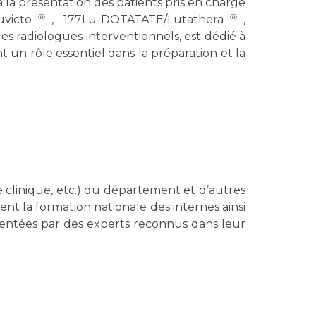
 la présentation des patients pris en charge
victo
, 177Lu-DOTATATE/Lutathera
,
Ⓡ
Ⓡ
s radiologues interventionnels, est dédié à
nt un rôle essentiel dans la préparation et la
clinique, etc.) du département et d’autres
ent la formation nationale des internes ainsi
sentées par des experts reconnus dans leur