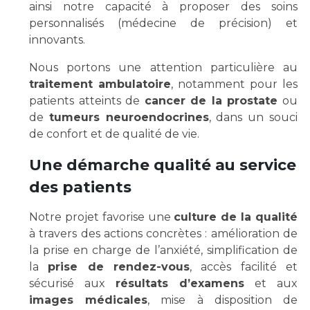
Les pôles d'activité médicale
Cancer
ainsi notre capacité à proposer des soins
Anatomie et Cytologie Pathologiques
personnalisés (médecine de précision) et
Adresser un examen au Laboratoire d'Infectiologie
innovants.
Médecine nucléaire
Centres de référence Maladies Rares
Nous portons une attention particulière au
Plateforme d'Expertise Maladies Rares
traitement ambulatoire
, notamment pour les
patients atteints de
cancer de la prostate
ou
Maladies rares
de
tumeurs neuroendocrines
, dans un souci
Presse / Multimédia
de confort et de qualité de vie.
Une démarche qualité au service
Maternité Hôpital Nord
Communiqués de presse
des patients
Dossiers de presse
Médiathèque
Notre projet favorise une
culture de la qualité
Vos représentants
à travers des actions concrètes : amélioration de
la prise en charge de l’anxiété, simplification de
Fournisseurs
la
prise de rendez-vous
, accès facilité et
La Commission Des Usagers (CDU)
sécurisé aux
résultats d’examens
et aux
Les Comités Locaux des Usagers
Rôles et missions
images médicales
, mise à disposition de
Le projet des usagers