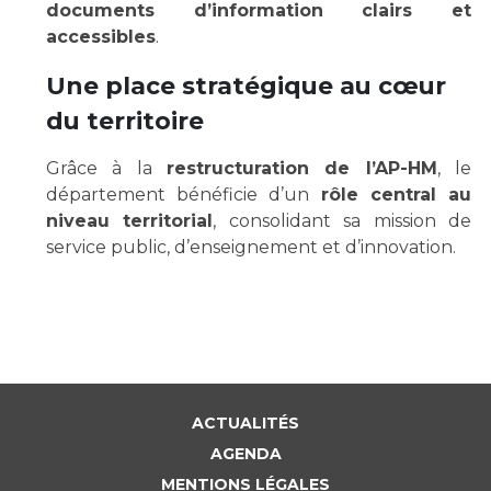
Liste des marchés conclus
documents d’information clairs et
Documents utiles
accessibles
.
Qualité
Une place stratégique au cœur
du territoire
Nos indicateurs qualité et de sécurité des soins
Grâce à la
restructuration de l’AP-HM
, le
département bénéficie d’un
rôle central au
Protection des données
niveau territorial
, consolidant sa mission de
service public, d’enseignement et d’innovation.
Sécurité
Les recherches en santé à l’AP-HM
ACTUALITÉS
AGENDA
Lieu de santé sans tabac
MENTIONS LÉGALES