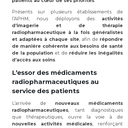
patients au cœur de ses priorités
.
Les structures de recherche
Salon des familles
Transports sanitaires
Présents sur plusieurs établissements de
Vos droits, vos devoirs
l’APHM, nous déployons des
activités
Écoles et Instituts de Formation
d’imagerie et de thérapie
radiopharmaceutique à la fois généralistes
et adaptées à chaque site
, afin de
répondre
Handicap
Plateforme des internes
de manière cohérente aux besoins de santé
de la population
et de
réduire les inégalités
Handi 13
d’accès aux soins
.
Pôle Médecine Physique et Réadaptation
Professionnels de santé
Accueil sourds et malentendants
L’essor des médicaments
Charte Romain Jacob
radiopharmaceutiques au
Adresser un patient
Mouvement Parcours Handicap 13
service des patients
Réseaux de soins
Adresser un examen au Laboratoire de Biologie
L’arrivée de
nouveaux médicaments
Médicale
Activité physique
radiopharmaceutiques
, tant diagnostiques
Radiologie / Imagerie
que thérapeutiques, ouvre la voie à de
Cancérologie
nouvelles activités médicales
, renforçant