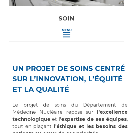
Vous accompagnez, vous rendez visite à un patient
Emplois paramédicaux
Vous allez être hospitalisé(e)
SOIN
Emplois administratifs
Vous avez un examen d'imagerie ou de radiologie
Emplois médicaux
à réaliser
MENU
Espace Formation
Vous avez une analyse à réaliser
Étudiants hospitaliers
Vous venez en consultation
Emplois techniques et médico-techniques
myaphm, votre espace santé en ligne
Emplois divers
Infos COVID-19
UN PROJET DE SOINS CENTRÉ
Emplois socio-éducatifs
SUR L’INNOVATION, L’ÉQUITÉ
Statuts
Vivre ensemble à l'hôpital
ET LA QUALITÉ
Stages paramédicaux
Culture à l'hôpital
Le projet de soins du Département de
Laïcité et cultes
Chercheurs
Médecine Nucléaire repose sur
l’excellence
Les associations
technologique
et
l’expertise de ses équipes
,
tout en plaçant
l’éthique et les besoins des
La recherche clinique à l'AP-HM
Livret d'accueil