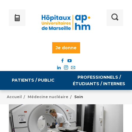
Je donne
PROFESSIONNELS /
PATIENTS / PUBLIC
ÉTUDIANTS / INTERNES
Accueil
Médecine nucléaire
Soin
/
/
Informations pratiques
Égalité professionnelle
Accès à votre dossier médical
Emploi / formation
Tarifs