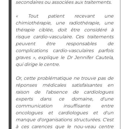
Les pôles d'activité médicale
Cancer
secondaires ou associées aux traitements.
Anatomie et Cytologie Pathologiques
« Tout patient recevant une
Adresser un examen au Laboratoire d'Infectiologie
chimiothérapie, une radiothérapie, une
Médecine nucléaire
Centres de référence Maladies Rares
thérapie ciblée, doit être considéré à
Plateforme d'Expertise Maladies Rares
risque cardio-vasculaire. Ces traitements
peuvent être responsables de
Maladies rares
complications cardio-vasculaires parfois
Presse / Multimédia
graves », explique le Dr Jennifer Cautela,
qui dirige le centre.
Maternité Hôpital Nord
Communiqués de presse
Dossiers de presse
Or, cette problématique ne trouve pas de
réponses médicales satisfaisantes en
Médiathèque
raison de l'absence de cardiologues
Vos représentants
experts dans ce domaine, d'une
communication insuffisante entre
Fournisseurs
La Commission Des Usagers (CDU)
oncologues et cardiologues et d'un
manque d'organisations structurées. C'est
Les Comités Locaux des Usagers
Rôles et missions
à ces carences que le nou-veau centre
Le projet des usagers