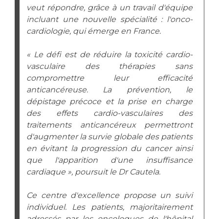
Liste des marchés conclus
veut répondre, grâce à un travail d'équipe
Documents utiles
incluant une nouvelle spécialité : l'onco-
cardiologie, qui émerge en France.
Qualité
« Le défi est de réduire la toxicité cardio-
Nos indicateurs qualité et de sécurité des soins
vasculaire des thérapies sans
compromettre leur efficacité
anticancéreuse. La prévention, le
Protection des données
dépistage précoce et la prise en charge
des effets cardio-vasculaires des
traitements anticancéreux permettront
Sécurité
d'augmenter la survie globale des patients
en évitant la progression du cancer ainsi
que l'apparition d'une insuffisance
Les recherches en santé à l’AP-HM
cardiaque », poursuit le Dr Cautela.
Ce centre d'excellence propose un suivi
individuel. Les patients, majoritairement
Lieu de santé sans tabac
adressés par les oncologues de l'hôpital