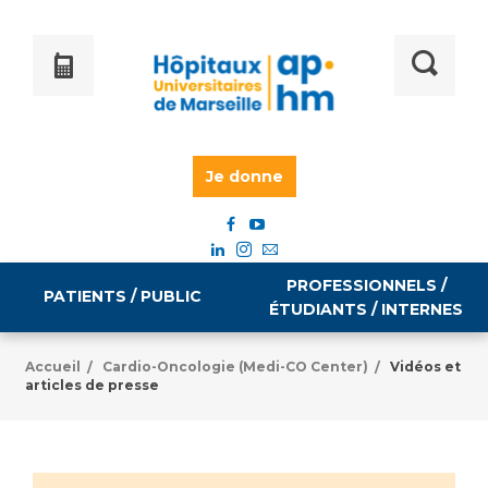
Je donne
PROFESSIONNELS /
PATIENTS / PUBLIC
ÉTUDIANTS / INTERNES
Accueil
Cardio-Oncologie (Medi-CO Center)
Vidéos et
/
/
articles de presse
Informations pratiques
Égalité professionnelle
Accès à votre dossier médical
Emploi / formation
Tarifs