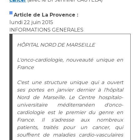
Les structures de recherche
Salon des familles
Transports sanitaires
Article de La Provence :
Vos droits, vos devoirs
lundi 22 juin 2015
Écoles et Instituts de Formation
INFORMATIONS GENERALES
Handicap
HÔPITAL NORD DE MARSEILLE
Plateforme des internes
L'onco-cardiologie, nouveauté unique en
Handi 13
France
Pôle Médecine Physique et Réadaptation
Professionnels de santé
Accueil sourds et malentendants
C'est une structure unique qui a ouvert
Charte Romain Jacob
Adresser un patient
ses portes en janvier dernier à l'hôpital
Mouvement Parcours Handicap 13
Nord de Marseille. Le Centre hospitalo-
Réseaux de soins
universitaire méditerranéen d'onco-
Adresser un examen au Laboratoire de Biologie
cardiologie est le premier du genre en
Médicale
Activité physique
France. Il s'adresse aux nombreux
Radiologie / Imagerie
patients, traités pour un cancer, qui
Cancérologie
souffrent de maladies cardio-vasculaires