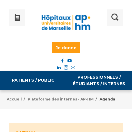
Je donne
PROFESSIONNELS /
PATIENTS / PUBLIC
ÉTUDIANTS / INTERNES
Accueil
Plateforme des internes - AP-HM
Agenda
/
/
Informations pratiques
Égalité professionnelle
Accès à votre dossier médical
Emploi / formation
Tarifs