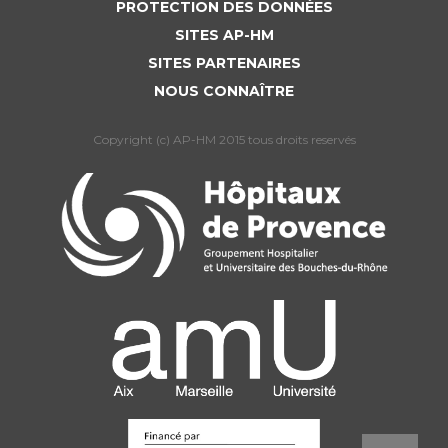
Liste des marchés conclus
PROTECTION DES DONNÉES
Documents utiles
SITES AP-HM
SITES PARTENAIRES
Qualité
NOUS CONNAÎTRE
Nos indicateurs qualité et de sécurité des soins
Copyright (c) AP-HM 2015 tous droits reservés
Protection des données
Sécurité
Les recherches en santé à l’AP-HM
Lieu de santé sans tabac