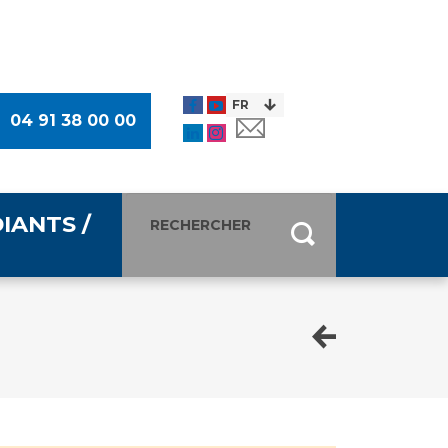
04 91 38 00 00
IANTS /
entants
ultimédia
 Des Usagers (CDU)
de presse
ocaux des Usagers
esse
usagers