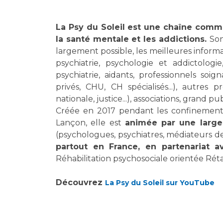
Laïcité et cultes
Les structures de recherche
Les associations
La Psy du Soleil est une chaîne comm
Livret d'accueil
la santé mentale et les addictions.
Son
Salon des familles
largement possible, les meilleures informa
Transports sanitaires
psychiatrie, psychologie et addictolog
Vos droits, vos devoirs
psychiatrie, aidants, professionnels soi
privés, CHU, CH spécialisés...), autres p
nationale, justice...), associations, grand pu
Créée en 2017 pendant les confinements 
Lançon, elle est
animée par une larg
(psychologues, psychiatres, médiateurs de s
partout en France, en partenariat 
Réhabilitation psychosociale orientée Rét
Découvrez
La Psy du Soleil sur YouTube