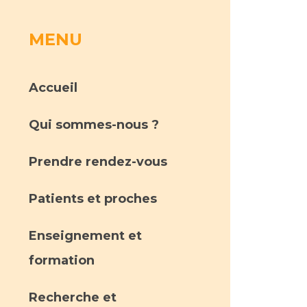
MENU
rs
 qualité et de sécurité des soins
ons
Accueil
hés conclus
Qui sommes-nous ?
les
 des données
Prendre rendez-vous
Patients et proches
Enseignement et
ches en santé à l’AP-HM
formation
nté sans tabac
Recherche et