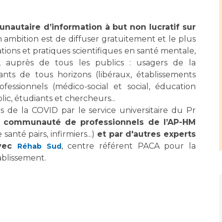
Maladies Rares
Plateforme d'Expertise
Maternité Hôpital Nord
unautaire d’information
à but non lucratif
sur
Maladies Rares
 ambition est de diffuser gratuitement et le plus
tions et pratiques scientifiques en santé mentale,
ie, auprès de tous les publics : usagers de la
gnants de tous horizons (libéraux, établissements
rofessionnels (médico-social et social, éducation
blic, étudiants et chercheurs...
de la COVID par le service universitaire du Pr
e communauté de professionnels de l’AP-HM
anté pairs, infirmiers...)
et par d'autres experts
avec
, centre référent PACA pour la
Réhab Sud
ablissement.