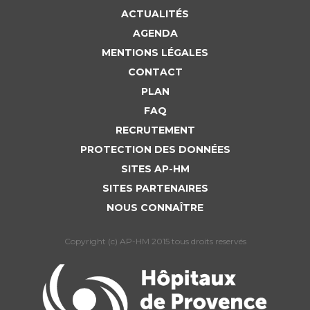
Liste des marchés conclus
ACTUALITÉS
Documents utiles
AGENDA
Qualité
MENTIONS LÉGALES
CONTACT
Nos indicateurs qualité et de sécurité des soins
PLAN
FAQ
RECRUTEMENT
Protection des données
PROTECTION DES DONNÉES
SITES AP-HM
SITES PARTENAIRES
Sécurité
NOUS CONNAÎTRE
Copyright (c) AP-HM 2015 tous droits reservés
Les recherches en santé à l’AP-HM
Lieu de santé sans tabac