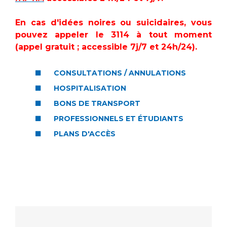
Les structures de recherche
Salon des familles
Transports sanitaires
En cas d'idées noires ou suicidaires, vous
Vos droits, vos devoirs
pouvez appeler le 3114 à tout moment
Écoles et Instituts de Formation
(appel gratuit ; accessible 7j/7 et 24h/24).
Handicap
CONSULTATIONS / ANNULATIONS
Plateforme des internes
HOSPITALISATION
Handi 13
BONS DE TRANSPORT
Pôle Médecine Physique et Réadaptation
Professionnels de santé
PROFESSIONNELS ET ÉTUDIANTS
Accueil sourds et malentendants
PLANS D'ACCÈS
Charte Romain Jacob
Adresser un patient
Mouvement Parcours Handicap 13
Réseaux de soins
Adresser un examen au Laboratoire de Biologie
Médicale
Activité physique
Radiologie / Imagerie
Cancérologie