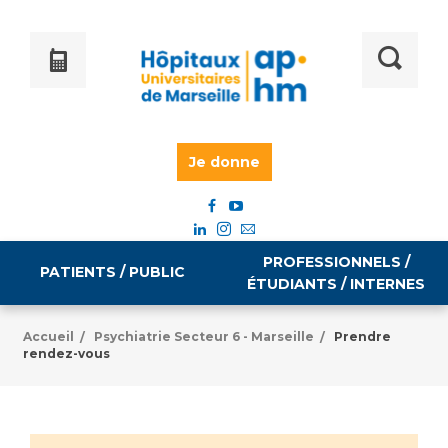
Je donne
PROFESSIONNELS /
PATIENTS / PUBLIC
ÉTUDIANTS / INTERNES
Accueil
Psychiatrie Secteur 6 - Marseille
Prendre
/
/
rendez-vous
Informations pratiques
Égalité professionnelle
Accès à votre dossier médical
Emploi / formation
Tarifs