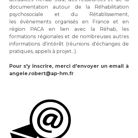
Les structures de recherche
Salon des familles
documentation autour de la Réhabilitation
Transports sanitaires
psychosociale et du Rétablissement,
Vos droits, vos devoirs
les évènements organisés en France et en
Écoles et Instituts de Formation
région PACA en lien avec la Réhab, les
formations régionales et de nombreuses autres
Handicap
informations d'intérêt (réunions d'échanges de
Plateforme des internes
pratiques, appels à projet...).
Handi 13
Pour s'y inscrire, merci d'envoyer un email à
Pôle Médecine Physique et Réadaptation
Professionnels de santé
angele.robert@ap-hm.fr
Accueil sourds et malentendants
Charte Romain Jacob
Adresser un patient
Mouvement Parcours Handicap 13
Réseaux de soins
Adresser un examen au Laboratoire de Biologie
Médicale
Activité physique
Radiologie / Imagerie
Cancérologie