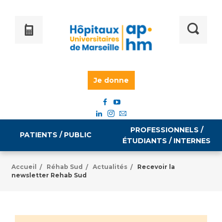
Je donne
PROFESSIONNELS /
PATIENTS / PUBLIC
ÉTUDIANTS / INTERNES
Accueil
Réhab Sud
Actualités
Recevoir la
/
/
/
newsletter Rehab Sud
Informations pratiques
Égalité professionnelle
Accès à votre dossier médical
Emploi / formation
Tarifs