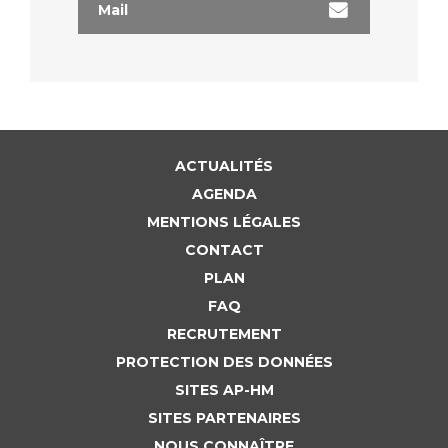
Liste des marchés conclus
Mail
Documents utiles
Qualité
Nos indicateurs qualité et de sécurité des soins
ACTUALITÉS
AGENDA
Protection des données
MENTIONS LÉGALES
CONTACT
Sécurité
PLAN
FAQ
RECRUTEMENT
Les recherches en santé à l’AP-HM
PROTECTION DES DONNÉES
SITES AP-HM
SITES PARTENAIRES
Lieu de santé sans tabac
NOUS CONNAÎTRE