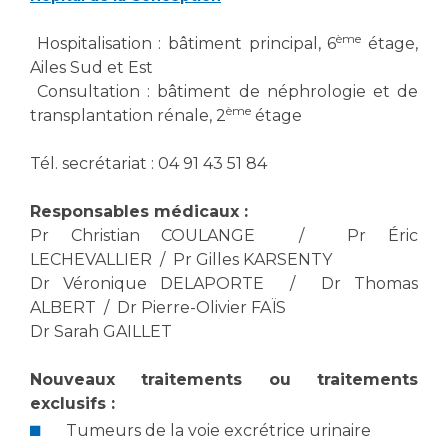
Les pôles d'activité médicale
Cancer
Anatomie et Cytologie Pathologiques
ème
Hospitalisation : bâtiment principal, 6
étage,
Adresser un examen au Laboratoire d'Infectiologie
Ailes Sud et Est
Médecine nucléaire
Centres de référence Maladies Rares
Consultation : bâtiment de néphrologie et de
ème
Plateforme d'Expertise Maladies Rares
transplantation rénale, 2
étage
Maladies rares
Tél. secrétariat : 04 91 43 51 84
Presse / Multimédia
Responsables médicaux :
Maternité Hôpital Nord
Pr Christian COULANGE / Pr Éric
Communiqués de presse
LECHEVALLIER / Pr Gilles KARSENTY
Dossiers de presse
Dr Véronique DELAPORTE / Dr Thomas
Médiathèque
ALBERT / Dr Pierre-Olivier FAÏS
Dr Sarah GAILLET
Vos représentants
Fournisseurs
Nouveaux traitements ou traitements
La Commission Des Usagers (CDU)
exclusifs :
Les Comités Locaux des Usagers
Rôles et missions
Tumeurs de la voie excrétrice urinaire
Le projet des usagers