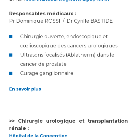
Les structures de recherche
Salon des familles
Transports sanitaires
Responsables médicaux :
Vos droits, vos devoirs
Pr Dominique ROSSI / Dr Cyrille BASTIDE
Écoles et Instituts de Formation
Chirurgie ouverte, endoscopique et
Handicap
cœlioscopique des cancers urologiques
Plateforme des internes
Ultrasons focalisés (Ablatherm) dans le
Handi 13
cancer de prostate
Pôle Médecine Physique et Réadaptation
Professionnels de santé
Curage ganglionnaire
Accueil sourds et malentendants
Charte Romain Jacob
Adresser un patient
En savoir plus
Mouvement Parcours Handicap 13
Réseaux de soins
Adresser un examen au Laboratoire de Biologie
Médicale
Activité physique
Radiologie / Imagerie
>> Chirurgie urologique et transplantation
rénale :
Cancérologie
Hôpital de la Conception