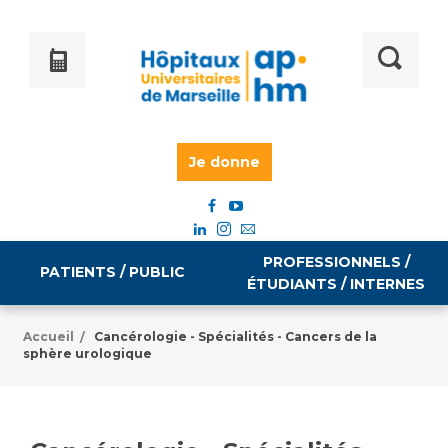
Je donne
PROFESSIONNELS /
PATIENTS / PUBLIC
ÉTUDIANTS / INTERNES
Accueil
Cancérologie - Spécialités - Cancers de la
/
sphère urologique
Informations pratiques
Égalité professionnelle
Accès à votre dossier médical
Emploi / formation
Tarifs