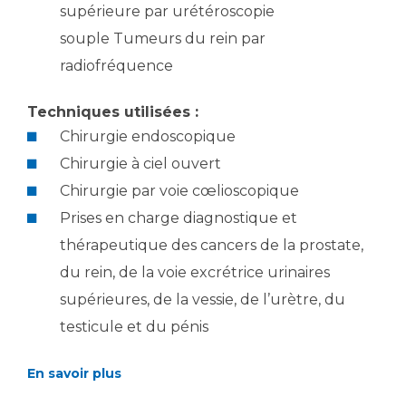
Liste des marchés conclus
supérieure par urétéroscopie
Documents utiles
souple Tumeurs du rein par
Qualité
radiofréquence
Techniques utilisées :
Nos indicateurs qualité et de sécurité des soins
Chirurgie endoscopique
Chirurgie à ciel ouvert
Protection des données
Chirurgie par voie cœlioscopique
Prises en charge diagnostique et
thérapeutique des cancers de la prostate,
Sécurité
du rein, de la voie excrétrice urinaires
supérieures, de la vessie, de l’urètre, du
Les recherches en santé à l’AP-HM
testicule et du pénis
En savoir plus
Lieu de santé sans tabac