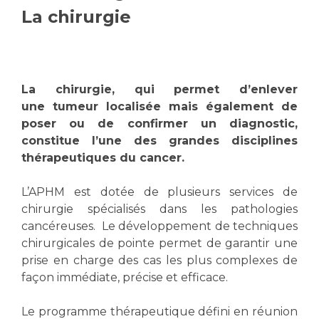
La chirurgie
Vous accompagnez, vous rendez visite à un patient
Emplois paramédicaux
Vous allez être hospitalisé(e)
Emplois administratifs
Vous avez un examen d'imagerie ou de radiologie
Emplois médicaux
à réaliser
La chirurgie, qui permet d’enlever
Espace Formation
Vous avez une analyse à réaliser
une tumeur localisée mais également de
Étudiants hospitaliers
Vous venez en consultation
poser ou de confirmer un diagnostic,
Emplois techniques et médico-techniques
myaphm, votre espace santé en ligne
constitue l’une des grandes disciplines
Emplois divers
Infos COVID-19
thérapeutiques du cancer.
Emplois socio-éducatifs
L’APHM est dotée de plusieurs services de
Statuts
Vivre ensemble à l'hôpital
chirurgie spécialisés dans les pathologies
Stages paramédicaux
cancéreuses. Le développement de techniques
chirurgicales de pointe permet de garantir une
Culture à l'hôpital
prise en charge des cas les plus complexes de
Laïcité et cultes
Chercheurs
façon immédiate, précise et efficace.
Les associations
La recherche clinique à l'AP-HM
Livret d'accueil
Le programme thérapeutique défini en réunion