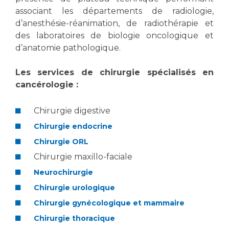
Les pôles d'activité médicale
Cancer
associant les départements de radiologie,
Anatomie et Cytologie Pathologiques
d’anesthésie-réanimation, de radiothérapie et
Adresser un examen au Laboratoire d'Infectiologie
des laboratoires de biologie oncologique et
Médecine nucléaire
Centres de référence Maladies Rares
d’anatomie pathologique.
Plateforme d'Expertise Maladies Rares
Les services de chirurgie spécialisés en
Maladies rares
cancérologie :
Presse / Multimédia
Chirurgie digestive
Maternité Hôpital Nord
Communiqués de presse
Chirurgie endocrine
Dossiers de presse
Chirurgie ORL
Médiathèque
Chirurgie maxillo-faciale
Vos représentants
Neurochirurgie
Chirurgie urologique
Fournisseurs
La Commission Des Usagers (CDU)
Chirurgie gynécologique et mammaire
Les Comités Locaux des Usagers
Rôles et missions
Chirurgie thoracique
Le projet des usagers