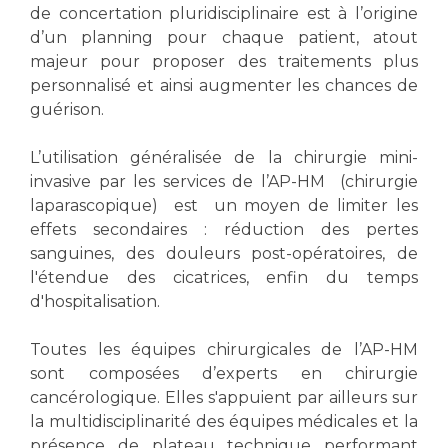
Les structures de recherche
Salon des familles
de concertation pluridisciplinaire est à l’origine
Transports sanitaires
d’un planning pour chaque patient, atout
majeur pour proposer des traitements plus
Vos droits, vos devoirs
Écoles et Instituts de Formation
personnalisé et ainsi augmenter les chances de
guérison.
Handicap
Plateforme des internes
L’utilisation généralisée de la chirurgie mini-
invasive par les services de l’AP-HM (chirurgie
Handi 13
laparascopique) est un moyen de limiter les
Pôle Médecine Physique et Réadaptation
effets secondaires : réduction des pertes
Professionnels de santé
Accueil sourds et malentendants
sanguines, des douleurs post-opératoires, de
Charte Romain Jacob
l'étendue des cicatrices, enfin du temps
Adresser un patient
d'hospitalisation.
Mouvement Parcours Handicap 13
Réseaux de soins
Adresser un examen au Laboratoire de Biologie
Toutes les équipes chirurgicales de l’AP-HM
Médicale
sont composées d’experts en chirurgie
Activité physique
Radiologie / Imagerie
cancérologique. Elles s'appuient par ailleurs sur
Cancérologie
la multidisciplinarité des équipes médicales et la
présence de plateau technique performant