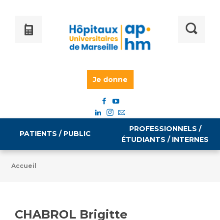
Je donne
PROFESSIONNELS /
PATIENTS / PUBLIC
ÉTUDIANTS / INTERNES
Accueil
Informations pratiques
Égalité professionnelle
Accès à votre dossier médical
CHABROL Brigitte
Emploi / formation
Tarifs