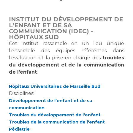
Vous accompagnez, vous rendez visite à un patient
Emplois paramédicaux
Vous allez être hospitalisé(e)
INSTITUT DU DÉVELOPPEMENT DE
Emplois administratifs
Vous avez un examen d'imagerie ou de radiologie
L’ENFANT ET DE SA
Emplois médicaux
COMMUNICATION (IDEC) -
à réaliser
HÔPITAUX SUD
Espace Formation
Vous avez une analyse à réaliser
Cet institut rassemble en un lieu unique
Étudiants hospitaliers
Vous venez en consultation
l’ensemble des équipes référentes dans
Emplois techniques et médico-techniques
myaphm, votre espace santé en ligne
l’évaluation et la prise en charge des
troubles
Emplois divers
Infos COVID-19
du développement et de la communication
Emplois socio-éducatifs
de l’enfant
.
Statuts
Vivre ensemble à l'hôpital
Hôpitaux Universitaires de Marseille Sud
Stages paramédicaux
Disciplines:
Développement de l'enfant et de sa
Culture à l'hôpital
communication
Laïcité et cultes
Chercheurs
Troubles du développement de l'enfant
Les associations
Troubles de la communication de l'enfant
La recherche clinique à l'AP-HM
Livret d'accueil
Pédiatrie