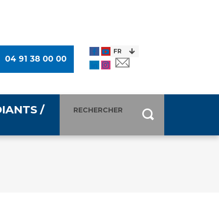
04 91 38 00 00
IANTS /
entants
ultimédia
 Des Usagers (CDU)
de presse
ocaux des Usagers
esse
usagers