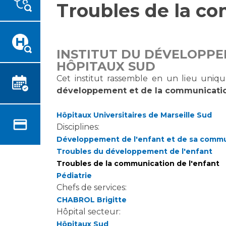
Troubles de la co
Emplois paramédicaux
Vous accompagnez, vous
rendez visite à un patient
Emplois administratifs
Vous allez être hospitalisé(e)
Emplois médicaux
Vous avez un examen
Espace Formation
INSTITUT DU DÉVELOPPEM
d'imagerie ou de radiologie à
HÔPITAUX SUD
Étudiants hospitaliers
réaliser
Cet institut rassemble en un lieu uniqu
Emplois techniques et
Vous avez une analyse à
développement et de la communicatio
médico-techniques
réaliser
Emplois divers
Vous venez en consultation
Hôpitaux Universitaires de Marseille Sud
Emplois socio-éducatifs
myaphm, votre espace
Disciplines:
Statuts
santé en ligne
Développement de l'enfant et de sa comm
Stages paramédicaux
Infos COVID-19
Troubles du développement de l'enfant
Troubles de la communication de l'enfant
Pédiatrie
Chercheurs
Chefs de services:
Vivre ensemble à l'hôpital
CHABROL Brigitte
Hôpital secteur:
La recherche clinique à l'AP-
Culture à l'hôpital
HM
Hôpitaux Sud