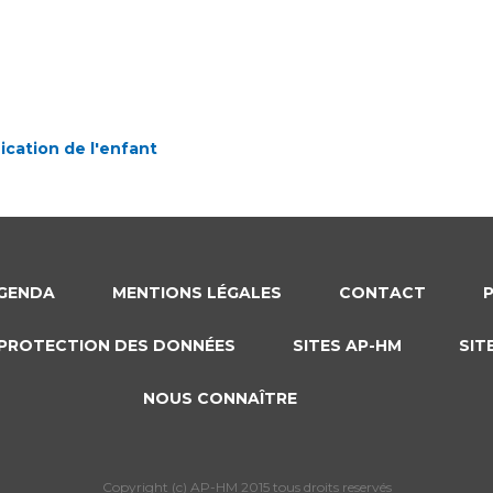
Maladies Rares
Plateforme d'Expertise
Maternité Hôpital Nord
Maladies Rares
GENDA
MENTIONS LÉGALES
CONTACT
PROTECTION DES DONNÉES
SITES AP-HM
SIT
NOUS CONNAÎTRE
Copyright (c) AP-HM 2015 tous droits reservés