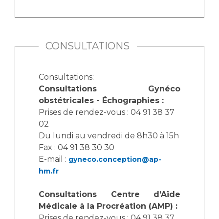
Les pôles d'activité médicale
Cancer
Anatomie et Cytologie Pathologiques
Adresser un examen au Laboratoire d'Infectiologie
Médecine nucléaire
Centres de référence Maladies Rares
CONSULTATIONS
Plateforme d'Expertise Maladies Rares
Consultations:
Maladies rares
Consultations Gynéco
Presse / Multimédia
obstétricales - Échographies :
Prises de rendez-vous : 04 91 38 37
Maternité Hôpital Nord
Communiqués de presse
02
Dossiers de presse
Du lundi au vendredi de 8h30 à 15h
Médiathèque
Fax : 04 91 38 30 30
E-mail :
gyneco.conception@ap-
Vos représentants
hm.fr
Fournisseurs
La Commission Des Usagers (CDU)
Consultations Centre d’Aide
Les Comités Locaux des Usagers
Médicale à la Procréation (AMP) :
Rôles et missions
Le projet des usagers
Prises de rendez-vous : 04 91 38 37