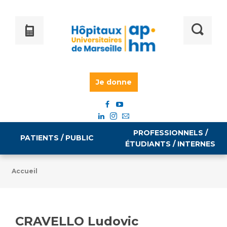
Je donne
PROFESSIONNELS /
PATIENTS / PUBLIC
ÉTUDIANTS / INTERNES
Accueil
Informations pratiques
Égalité professionnelle
Accès à votre dossier médical
CRAVELLO Ludovic
Emploi / formation
Tarifs