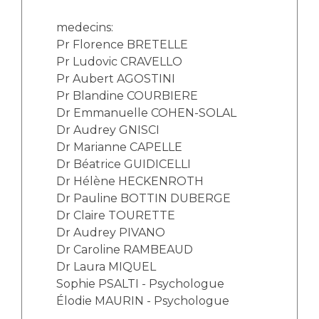
Les structures de recherche
Salon des familles
Transports sanitaires
medecins:
Pr Florence BRETELLE
Vos droits, vos devoirs
Écoles et Instituts de Formation
Pr Ludovic CRAVELLO
Pr Aubert AGOSTINI
Pr Blandine COURBIERE
Handicap
Plateforme des internes
Dr Emmanuelle COHEN-SOLAL
Dr Audrey GNISCI
Handi 13
Dr Marianne CAPELLE
Pôle Médecine Physique et Réadaptation
Dr Béatrice GUIDICELLI
Professionnels de santé
Accueil sourds et malentendants
Dr Hélène HECKENROTH
Charte Romain Jacob
Dr Pauline BOTTIN DUBERGE
Adresser un patient
Dr Claire TOURETTE
Mouvement Parcours Handicap 13
Réseaux de soins
Dr Audrey PIVANO
Adresser un examen au Laboratoire de Biologie
Dr Caroline RAMBEAUD
Médicale
Dr Laura MIQUEL
Activité physique
Radiologie / Imagerie
Sophie PSALTI - Psychologue
Cancérologie
Élodie MAURIN - Psychologue