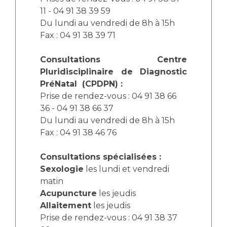
Liste des marchés conclus
11 - 04 91 38 39 59
Documents utiles
Du lundi au vendredi de 8h à 15h
Fax : 04 91 38 39 71
Qualité
Consultations Centre
Nos indicateurs qualité et de sécurité des soins
Pluridisciplinaire de Diagnostic
PréNatal (CPDPN) :
Prise de rendez-vous : 04 91 38 66
Protection des données
36 - 04 91 38 66 37
Du lundi au vendredi de 8h à 15h
Fax : 04 91 38 46 76
Sécurité
Consultations spécialisées :
Sexologie
les lundi et vendredi
Les recherches en santé à l’AP-HM
matin
Acupuncture
les jeudis
Allaitement
les jeudis
Lieu de santé sans tabac
Prise de rendez-vous : 04 91 38 37