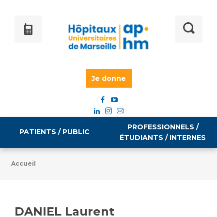
Je donne
PROFESSIONNELS /
PATIENTS / PUBLIC
ÉTUDIANTS / INTERNES
Accueil
Informations pratiques
Égalité professionnelle
Accès à votre dossier médical
DANIEL Laurent
Emploi / formation
Tarifs