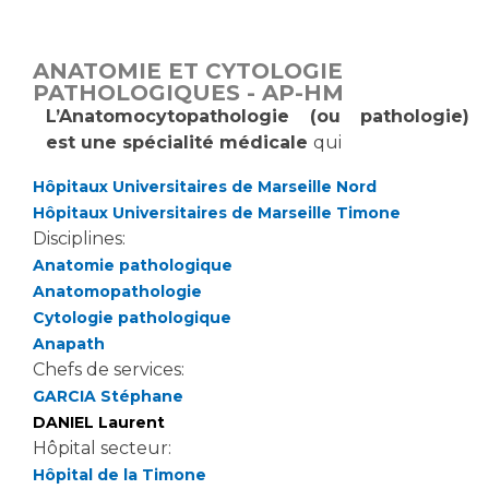
Vous accompagnez, vous rendez visite à un patient
Emplois paramédicaux
Vous allez être hospitalisé(e)
ANATOMIE ET CYTOLOGIE
Emplois administratifs
Vous avez un examen d'imagerie ou de radiologie
PATHOLOGIQUES - AP-HM
Emplois médicaux
à réaliser
L’Anatomocytopathologie (ou pathologie)
Espace Formation
est une spécialité médicale
qui
Vous avez une analyse à réaliser
Étudiants hospitaliers
Vous venez en consultation
Hôpitaux Universitaires de Marseille Nord
Emplois techniques et médico-techniques
myaphm, votre espace santé en ligne
Hôpitaux Universitaires de Marseille Timone
Emplois divers
Infos COVID-19
Disciplines:
Emplois socio-éducatifs
Anatomie pathologique
Anatomopathologie
Statuts
Vivre ensemble à l'hôpital
Cytologie pathologique
Stages paramédicaux
Anapath
Chefs de services:
Culture à l'hôpital
GARCIA Stéphane
Laïcité et cultes
Chercheurs
DANIEL Laurent
Les associations
Hôpital secteur:
La recherche clinique à l'AP-HM
Livret d'accueil
Hôpital de la Timone