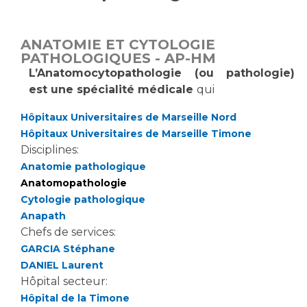
Vous accompagnez, vous rendez visite à un patient
Emplois paramédicaux
Vous allez être hospitalisé(e)
ANATOMIE ET CYTOLOGIE
Emplois administratifs
Vous avez un examen d'imagerie ou de radiologie
PATHOLOGIQUES - AP-HM
Emplois médicaux
à réaliser
L’Anatomocytopathologie (ou pathologie)
Espace Formation
est une spécialité médicale
qui
Vous avez une analyse à réaliser
Étudiants hospitaliers
Vous venez en consultation
Hôpitaux Universitaires de Marseille Nord
Emplois techniques et médico-techniques
myaphm, votre espace santé en ligne
Hôpitaux Universitaires de Marseille Timone
Emplois divers
Infos COVID-19
Disciplines:
Emplois socio-éducatifs
Anatomie pathologique
Anatomopathologie
Statuts
Vivre ensemble à l'hôpital
Cytologie pathologique
Stages paramédicaux
Anapath
Chefs de services:
Culture à l'hôpital
GARCIA Stéphane
Laïcité et cultes
Chercheurs
DANIEL Laurent
Les associations
Hôpital secteur:
La recherche clinique à l'AP-HM
Livret d'accueil
Hôpital de la Timone