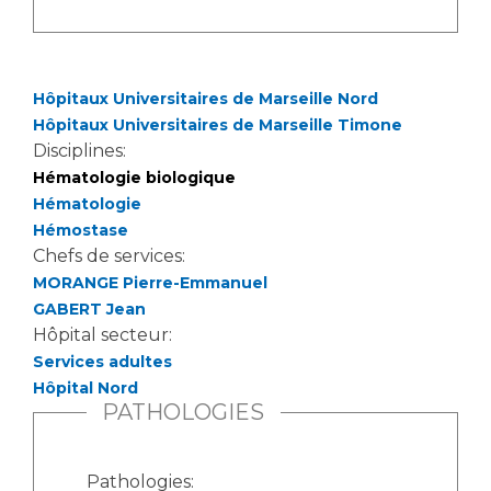
Les pôles d'activité médicale
Cancer
Anatomie et Cytologie Pathologiques
Adresser un examen au Laboratoire d'Infectiologie
Médecine nucléaire
Centres de référence Maladies Rares
Hôpitaux Universitaires de Marseille Nord
Plateforme d'Expertise Maladies Rares
Hôpitaux Universitaires de Marseille Timone
Disciplines:
Maladies rares
Hématologie biologique
Presse / Multimédia
Hématologie
Hémostase
Chefs de services:
Maternité Hôpital Nord
Communiqués de presse
MORANGE Pierre-Emmanuel
Dossiers de presse
GABERT Jean
Médiathèque
Hôpital secteur:
Services adultes
Vos représentants
Hôpital Nord
Fournisseurs
PATHOLOGIES
La Commission Des Usagers (CDU)
Les Comités Locaux des Usagers
Rôles et missions
Pathologies:
Le projet des usagers