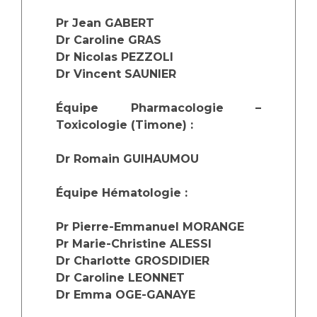
Les structures de recherche
Salon des familles
Pr Jean GABERT
Transports sanitaires
Dr Caroline GRAS
Vos droits, vos devoirs
Écoles et Instituts de Formation
Dr Nicolas PEZZOLI
Dr Vincent SAUNIER
Handicap
Équipe Pharmacologie –
Plateforme des internes
Toxicologie (Timone) :
Handi 13
Pôle Médecine Physique et Réadaptation
Dr Romain GUIHAUMOU
Professionnels de santé
Accueil sourds et malentendants
Équipe Hématologie :
Charte Romain Jacob
Adresser un patient
Mouvement Parcours Handicap 13
Réseaux de soins
Pr Pierre-Emmanuel MORANGE
Adresser un examen au Laboratoire de Biologie
Pr Marie-Christine ALESSI
Médicale
Dr Charlotte GROSDIDIER
Activité physique
Radiologie / Imagerie
Dr Caroline LEONNET
Dr Emma OGE-GANAYE
Cancérologie