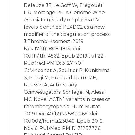
Deleuze JF, Le Goff W, Trégouët
DA, Morange PE. A Genome Wide
Association Study on plasma FV
levels identified PLXDC2 as a new
modifier of the coagulation process.
J Thromb Haemost. 2019
Nov;17(11):1808-1814. doi:
10.1111/jth.14562. Epub 2019 Jul 22.
PubMed PMID: 31271701.
2: Vincenot A, Saultier P, Kunishima
S, Poggi M, Hurtaud-Roux MF,
Roussel A, Actn Study
Coinvestigators, Schlegel N, Alessi
MC. Novel ACTN1 variants in cases of
thrombocytopenia. Hum Mutat.
2019 Dec;40(12):2258-2269. doi:
10.1002/humu.23840. Epub 2019
Nov 6. PubMed PMID: 31237726;