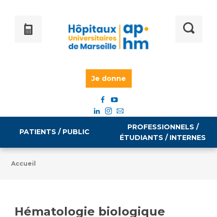
Je donne
PROFESSIONNELS /
PATIENTS / PUBLIC
ÉTUDIANTS / INTERNES
Accueil
Informations pratiques
Égalité professionnelle
Accès à votre dossier médical
Hématologie biologique
Emploi / formation
Tarifs