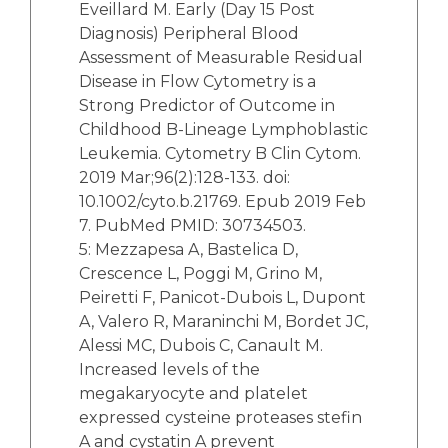
Eveillard M. Early (Day 15 Post
Diagnosis) Peripheral Blood
Assessment of Measurable Residual
Disease in Flow Cytometry is a
Strong Predictor of Outcome in
Childhood B-Lineage Lymphoblastic
Leukemia. Cytometry B Clin Cytom.
2019 Mar;96(2):128-133. doi:
10.1002/cyto.b.21769. Epub 2019 Feb
7. PubMed PMID: 30734503.
5​: Mezzapesa A, Bastelica D,
Crescence L, Poggi M, Grino M,
Peiretti F, Panicot-Dubois L, Dupont
A, Valero R, Maraninchi M, Bordet JC,
Alessi MC, Dubois C, Canault M.
Increased levels of the
megakaryocyte and platelet
expressed cysteine proteases stefin
A and cystatin A prevent