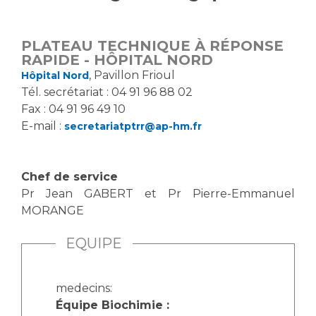
Vous accompagnez, vous rendez visite à un patient
Emplois paramédicaux
Vous allez être hospitalisé(e)
PLATEAU TECHNIQUE À RÉPONSE
Emplois administratifs
Vous avez un examen d'imagerie ou de radiologie
RAPIDE - HÔPITAL NORD
Emplois médicaux
à réaliser
, Pavillon Frioul
Hôpital Nord
Espace Formation
Tél. secrétariat : 04 91 96 88 02
Vous avez une analyse à réaliser
Fax : 04 91 96 49 10
Étudiants hospitaliers
Vous venez en consultation
E-mail :
secretariatptrr@ap-hm.fr
Emplois techniques et médico-techniques
myaphm, votre espace santé en ligne
Emplois divers
Infos COVID-19
Emplois socio-éducatifs
Chef de service
Statuts
Pr Jean GABERT et Pr Pierre-Emmanuel
Vivre ensemble à l'hôpital
Stages paramédicaux
MORANGE
EQUIPE
Culture à l'hôpital
Laïcité et cultes
Chercheurs
Les associations
medecins:
La recherche clinique à l'AP-HM
Livret d'accueil
Équipe Biochimie :