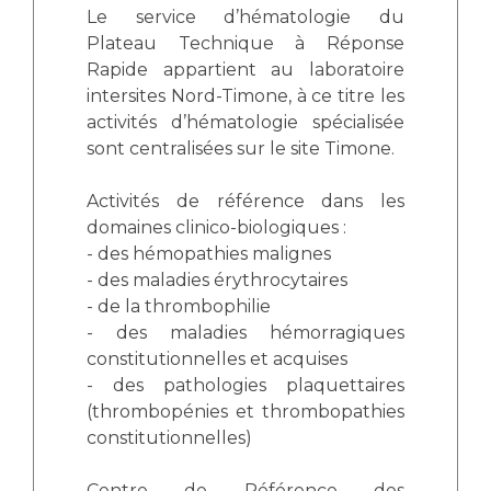
Liste des marchés conclus
Le service d’hématologie du
Documents utiles
Plateau Technique à Réponse
Rapide appartient au laboratoire
Qualité
intersites Nord-Timone, à ce titre les
activités d’hématologie spécialisée
Nos indicateurs qualité et de sécurité des soins
sont centralisées sur le site Timone.
Activités de référence dans les
Protection des données
domaines clinico-biologiques :
- des hémopathies malignes
- des maladies érythrocytaires
Sécurité
- de la thrombophilie
- des maladies hémorragiques
constitutionnelles et acquises
Les recherches en santé à l’AP-HM
- des pathologies plaquettaires
(thrombopénies et thrombopathies
constitutionnelles)
Lieu de santé sans tabac
Centre de Référence des