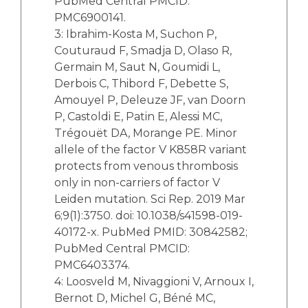
PubMed Central PMCID:
PMC6900141.
3: Ibrahim-Kosta M, Suchon P,
Couturaud F, Smadja D, Olaso R,
Germain M, Saut N, Goumidi L,
Derbois C, Thibord F, Debette S,
Amouyel P, Deleuze JF, van Doorn
P, Castoldi E, Patin E, Alessi MC,
Trégouët DA, Morange PE. Minor
allele of the factor V K858R variant
protects from venous thrombosis
only in non-carriers of factor V
Leiden mutation. Sci Rep. 2019 Mar
6;9(1):3750. doi: 10.1038/s41598-019-
40172-x. PubMed PMID: 30842582;
PubMed Central PMCID:
PMC6403374.
4: Loosveld M, Nivaggioni V, Arnoux I,
Bernot D, Michel G, Béné MC,