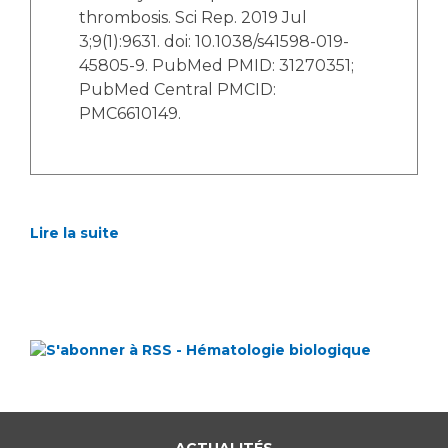
thrombosis. Sci Rep. 2019 Jul
3;9(1):9631. doi: 10.1038/s41598-019-
45805-9. PubMed PMID: 31270351;
PubMed Central PMCID:
PMC6610149.
Lire la suite