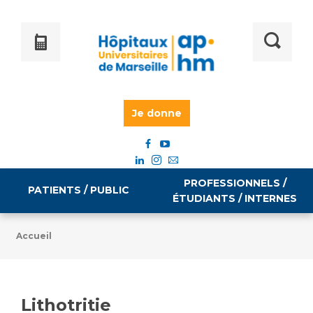
Je donne
PROFESSIONNELS /
PATIENTS / PUBLIC
ÉTUDIANTS / INTERNES
Accueil
Informations pratiques
Égalité professionnelle
Accès à votre dossier médical
Lithotritie
Emploi / formation
Tarifs