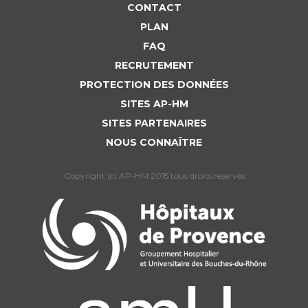
Liste des marchés conclus
CONTACT
Documents utiles
PLAN
FAQ
Qualité
RECRUTEMENT
PROTECTION DES DONNÉES
Nos indicateurs qualité et de sécurité des soins
SITES AP-HM
SITES PARTENAIRES
Protection des données
NOUS CONNAÎTRE
Copyright (c) AP-HM 2015 tous droits reservés
Sécurité
Les recherches en santé à l’AP-HM
Lieu de santé sans tabac