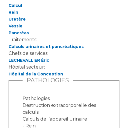
Les structures de recherche
Salon des familles
Calcul
Transports sanitaires
Rein
Vos droits, vos devoirs
Uretère
Écoles et Instituts de Formation
Vessie
Pancréas
Handicap
Traitements:
Plateforme des internes
Calculs urinaires et pancréatiques
Chefs de services:
Handi 13
LECHEVALLIER Éric
Pôle Médecine Physique et Réadaptation
Professionnels de santé
Hôpital secteur:
Accueil sourds et malentendants
Hôpital de la Conception
Charte Romain Jacob
PATHOLOGIES
Adresser un patient
Mouvement Parcours Handicap 13
Réseaux de soins
Adresser un examen au Laboratoire de Biologie
Pathologies:
Médicale
Destruction extracorporelle des
Activité physique
Radiologie / Imagerie
calculs
Calculs de l'appareil urinaire
Cancérologie
- Rein