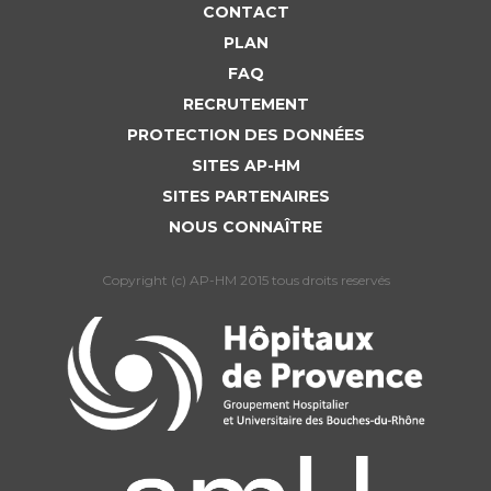
Liste des marchés conclus
CONTACT
Documents utiles
PLAN
FAQ
Qualité
RECRUTEMENT
PROTECTION DES DONNÉES
Nos indicateurs qualité et de sécurité des soins
SITES AP-HM
SITES PARTENAIRES
Protection des données
NOUS CONNAÎTRE
Copyright (c) AP-HM 2015 tous droits reservés
Sécurité
Les recherches en santé à l’AP-HM
Lieu de santé sans tabac