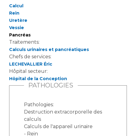
Les structures de recherche
Salon des familles
Calcul
Transports sanitaires
Rein
Vos droits, vos devoirs
Uretère
Écoles et Instituts de Formation
Vessie
Pancréas
Handicap
Traitements:
Plateforme des internes
Calculs urinaires et pancréatiques
Chefs de services:
Handi 13
LECHEVALLIER Éric
Pôle Médecine Physique et Réadaptation
Professionnels de santé
Hôpital secteur:
Accueil sourds et malentendants
Hôpital de la Conception
Charte Romain Jacob
PATHOLOGIES
Adresser un patient
Mouvement Parcours Handicap 13
Réseaux de soins
Adresser un examen au Laboratoire de Biologie
Pathologies:
Médicale
Destruction extracorporelle des
Activité physique
Radiologie / Imagerie
calculs
Calculs de l'appareil urinaire
Cancérologie
- Rein