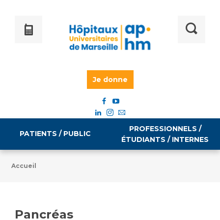
Je donne
PROFESSIONNELS /
PATIENTS / PUBLIC
ÉTUDIANTS / INTERNES
Accueil
Informations pratiques
Égalité professionnelle
Accès à votre dossier médical
Pancréas
Emploi / formation
Tarifs