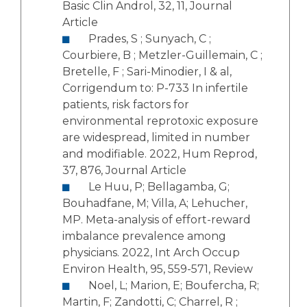
Basic Clin Androl, 32, 11, Journal
Article
Prades, S ; Sunyach, C ;
Courbiere, B ; Metzler-Guillemain, C ;
Bretelle, F ; Sari-Minodier, I & al,
Corrigendum to: P-733 In infertile
patients, risk factors for
environmental reprotoxic exposure
are widespread, limited in number
and modifiable. 2022, Hum Reprod,
37, 876, Journal Article
Le Huu, P; Bellagamba, G;
Bouhadfane, M; Villa, A; Lehucher,
MP. Meta-analysis of effort-reward
imbalance prevalence among
physicians. 2022, Int Arch Occup
Environ Health, 95, 559-571, Review
Noel, L; Marion, E; Boufercha, R;
Martin, F; Zandotti, C; Charrel, R ;