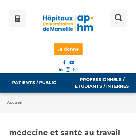
Je donne
PROFESSIONNELS /
PATIENTS / PUBLIC
ÉTUDIANTS / INTERNES
Accueil
Informations pratiques
Égalité professionnelle
Accès à votre dossier médical
médecine et santé au travail
Emploi / formation
Tarifs