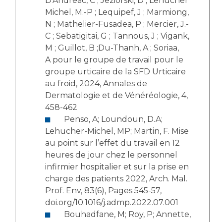
D’Andreac, C ; Jeziorski, D ; Lehucher
Michel, M.-P ; Lequipef, J ; Marmiong,
N ; Mathelier-Fusadea, P ; Mercier, J.-
C ; Sebatigitai, G ; Tannous, J ; Vigank,
M ; Guillot, B ;Du-Thanh, A ; Soriaa,
A pour le groupe de travail pour le
groupe urticaire de la SFD Urticaire
au froid, 2024, Annales de
Dermatologie et de Vénéréologie, 4,
458-462
Penso, A; Loundoun, D.A;
Lehucher-Michel, MP; Martin, F. Mise
au point sur l’effet du travail en 12
heures de jour chez le personnel
infirmier hospitalier et sur la prise en
charge des patients 2022, Arch. Mal.
Prof. Env, 83(6), Pages 545-57,
doi.org/10.1016/j.admp.2022.07.001
Bouhadfane, M; Roy, P; Annette,