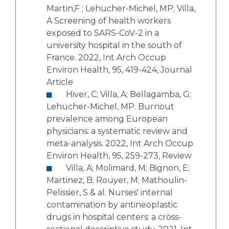
Martin,F ; Lehucher-Michel, MP; Villa,
A Screening of health workers
exposed to SARS-CoV-2 in a
university hospital in the south of
France. 2022, Int Arch Occup
Environ Health, 95, 419-424, Journal
Article
Hiver, C; Villa, A; Bellagamba, G;
Lehucher-Michel, MP. Burnout
prevalence among European
physicians: a systematic review and
meta-analysis. 2022, Int Arch Occup
Environ Health, 95, 259-273, Review
Villa, A; Molimard, M; Bignon, E;
Martinez, B; Rouyer, M; Mathoulin-
Pelissier, S & al. Nurses' internal
contamination by antineoplastic
drugs in hospital centers: a cross-