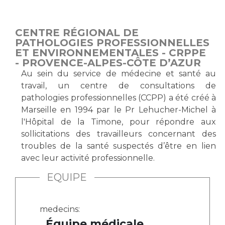
Vous accompagnez, vous rendez visite à un patient
Emplois paramédicaux
Vous allez être hospitalisé(e)
CENTRE RÉGIONAL DE
Emplois administratifs
Vous avez un examen d'imagerie ou de radiologie
PATHOLOGIES PROFESSIONNELLES
Emplois médicaux
ET ENVIRONNEMENTALES - CRPPE
à réaliser
- PROVENCE-ALPES-CÔTE D’AZUR
Espace Formation
Vous avez une analyse à réaliser
Au sein du service de médecine et santé au
Étudiants hospitaliers
Vous venez en consultation
travail, un centre de consultations de
Emplois techniques et médico-techniques
myaphm, votre espace santé en ligne
pathologies professionnelles (CCPP) a été créé à
Emplois divers
Infos COVID-19
Marseille en 1994 par le Pr Lehucher-Michel à
Emplois socio-éducatifs
l'Hôpital de la Timone, pour répondre aux
sollicitations des travailleurs concernant des
Statuts
Vivre ensemble à l'hôpital
troubles de la santé suspectés d’être en lien
Stages paramédicaux
avec leur activité professionnelle.
Culture à l'hôpital
EQUIPE
Laïcité et cultes
Chercheurs
Les associations
medecins:
La recherche clinique à l'AP-HM
Livret d'accueil
Équipe médicale