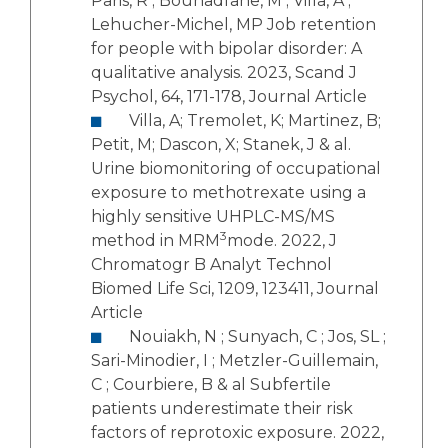
Paris, R ; Bouhadfane, M ; Villa, A ;
Lehucher-Michel, MP Job retention
for people with bipolar disorder: A
qualitative analysis. 2023, Scand J
Psychol, 64, 171-178, Journal Article
Villa, A; Tremolet, K; Martinez, B;
Petit, M; Dascon, X; Stanek, J & al.
Urine biomonitoring of occupational
exposure to methotrexate using a
highly sensitive UHPLC-MS/MS
3
method in MRM
mode. 2022, J
Chromatogr B Analyt Technol
Biomed Life Sci, 1209, 123411, Journal
Article
Nouiakh, N ; Sunyach, C ; Jos, SL ;
Sari-Minodier, I ; Metzler-Guillemain,
C ; Courbiere, B & al Subfertile
patients underestimate their risk
factors of reprotoxic exposure. 2022,