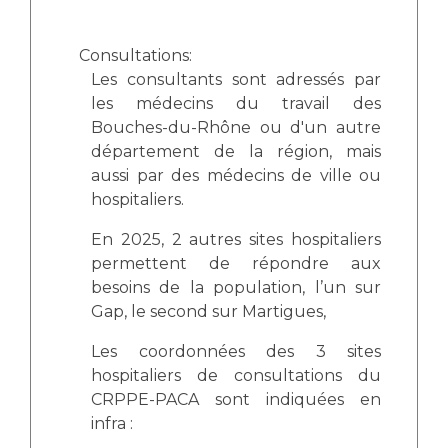
Les pôles d'activité médicale
Cancer
Anatomie et Cytologie Pathologiques
Consultations:
Adresser un examen au Laboratoire d'Infectiologie
Les consultants sont adressés par
Médecine nucléaire
Centres de référence Maladies Rares
les médecins du travail des
Plateforme d'Expertise Maladies Rares
Bouches-du-Rhône ou d'un autre
département de la région, mais
Maladies rares
aussi par des médecins de ville ou
Presse / Multimédia
hospitaliers.
Maternité Hôpital Nord
En 2025, 2 autres sites hospitaliers
Communiqués de presse
permettent de répondre aux
Dossiers de presse
besoins de la population, l’un sur
Médiathèque
Gap, le second sur Martigues,
Vos représentants
Les coordonnées des 3 sites
Fournisseurs
hospitaliers de consultations du
La Commission Des Usagers (CDU)
CRPPE-PACA sont indiquées en
Les Comités Locaux des Usagers
infra :
Rôles et missions
Le projet des usagers