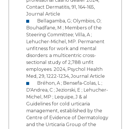
professional casino dealer 2024,
Contact Dermatitis, 91, 164-165,
Journal Article
Bellagamba, G; Olymbios, O;
Bouhadfane, M ; Members of the
Steering Committee; Villa, A ;
Lehucher-Michel, MP. Permanent
unfitness for work and mental
disorders: a multicentric cross-
sectional study of 2,788 unfit
employees. 2024, Psychol Health
Med, 29, 1222-1234, Journal Article
Bréhon, A ; Bensefa-Colas, L ;
D'Andrea, C ; Jeziorski, E ; Lehucher-
Michel, MP ; Lequipe, J & al
Guidelines for cold urticaria
management, established by the
Centre of Evidence of Dermatology
and the Urticaria Group of the