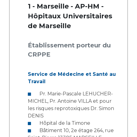
Liste des marchés conclus
1 - Marseille - AP-HM -
Documents utiles
Hôpitaux Universitaires
Qualité
de Marseille
Nos indicateurs qualité et de sécurité des soins
Établissement porteur du
CRPPE
Protection des données
Service de Médecine et Santé au
Travail
Sécurité
Pr. Marie-Pascale LEHUCHER-
MICHEL, Pr. Antoine VILLA et pour
Les recherches en santé à l’AP-HM
les risques reprotoxiques Dr. Simon
DENIS
Hôpital de la Timone
Bâtiment 10, 2e étage 264, rue
Lieu de santé sans tabac