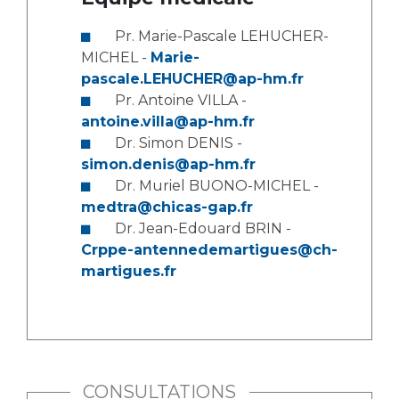
Les structures de recherche
Salon des familles
Transports sanitaires
Pr. Marie-Pascale LEHUCHER-
Vos droits, vos devoirs
MICHEL -
Marie-
Écoles et Instituts de Formation
pascale.LEHUCHER@ap-hm.fr
Pr. Antoine VILLA -
antoine.villa@ap-hm.fr
Handicap
Plateforme des internes
Dr. Simon DENIS -
simon.denis@ap-hm.fr
Handi 13
Dr. Muriel BUONO-MICHEL -
Pôle Médecine Physique et Réadaptation
Professionnels de santé
medtra@chicas-gap.fr
Accueil sourds et malentendants
Dr. Jean-Edouard BRIN -
Charte Romain Jacob
Crppe-antennedemartigues@ch-
Adresser un patient
Mouvement Parcours Handicap 13
martigues.fr
Réseaux de soins
Adresser un examen au Laboratoire de Biologie
Médicale
Activité physique
Radiologie / Imagerie
Cancérologie
CONSULTATIONS