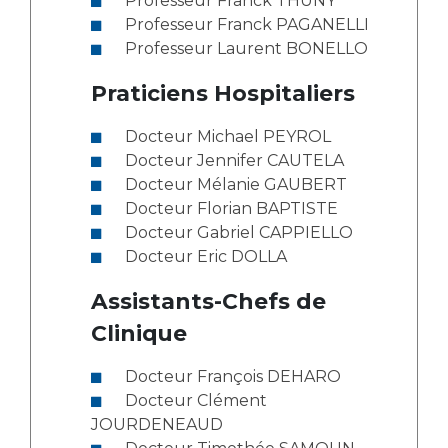
Professeur Franck THUNY
Les structures de recherche
Salon des familles
Professeur Franck PAGANELLI
Transports sanitaires
Professeur Laurent BONELLO
Vos droits, vos devoirs
Écoles et Instituts de Formation
Praticiens Hospitaliers
Docteur Michael PEYROL
Handicap
Plateforme des internes
Docteur Jennifer CAUTELA
Docteur Mélanie GAUBERT
Handi 13
Docteur Florian BAPTISTE
Pôle Médecine Physique et Réadaptation
Professionnels de santé
Docteur Gabriel CAPPIELLO
Accueil sourds et malentendants
Docteur Eric DOLLA
Charte Romain Jacob
Adresser un patient
Assistants-Chefs de
Mouvement Parcours Handicap 13
Réseaux de soins
Clinique
Adresser un examen au Laboratoire de Biologie
Médicale
Docteur François DEHARO
Activité physique
Radiologie / Imagerie
Docteur Clément
Cancérologie
JOURDENEAUD