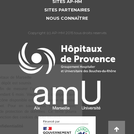
SITES AP-HM
SITES PARTENAIRES
NOUS CONNAÎTRE
Copyright (c) AP-HM 2015 tous droits reservés
L’Assistance publique Hôpitaux de Marseille
utilise des cookies dont le dépôt est soumis
à votre consentement afin de mesurer
l’audience du site. Nous conservons votre choix pendant 6 mois. Vous
pouvez changer d’avis à tout moment via notre icône disponible en
bas à gauche de toutes les pages du site internet. Pour en savoir plus
sur la gestion, consulter notre Politique de protection de données. Ce
texte pourra être amené à évoluer en fonction des cookies du site
internet.
Lire la politique de confidentialité