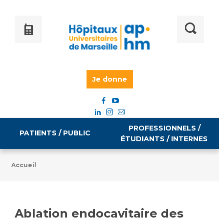
Je donne
PROFESSIONNELS /
PATIENTS / PUBLIC
ÉTUDIANTS / INTERNES
Accueil
Informations pratiques
Égalité professionnelle
Accès à votre dossier médical
Ablation endocavitaire des
Emploi / formation
Tarifs