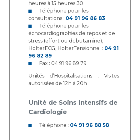
Liste des marchés conclus
heures à 15 heures 30
Documents utiles
Téléphone pour les
consultations :
04 91 96 86 83
Qualité
Téléphone pour les
échocardiographies de repos et de
Nos indicateurs qualité et de sécurité des soins
stress (effort ou dobutamine),
HolterECG, HolterTensionnel :
04 91
96 82 89
Protection des données
Fax : 04 91 96 89 79
Unités d’Hospitalisations : Visites
autorisées de 12h à 20h
Sécurité
Unité de Soins Intensifs de
Les recherches en santé à l’AP-HM
Cardiologie
Téléphone :
04 91 96 88 58
Lieu de santé sans tabac