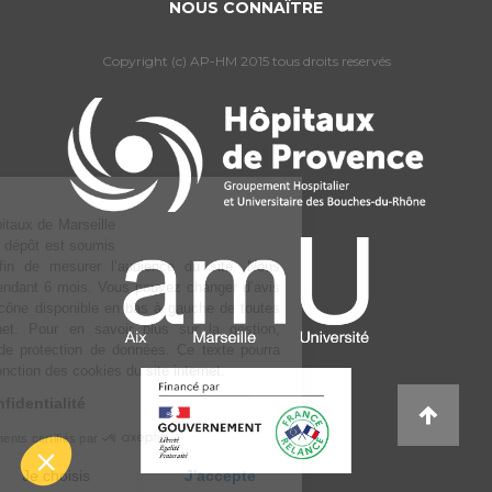
NOUS CONNAÎTRE
Copyright (c) AP-HM 2015 tous droits reservés
L’Assistance publique Hôpitaux de Marseille
utilise des cookies dont le dépôt est soumis
à votre consentement afin de mesurer
l’audience du site. Nous conservons votre choix pendant 6 mois. Vous
pouvez changer d’avis à tout moment via notre icône disponible en
bas à gauche de toutes les pages du site internet. Pour en savoir plus
sur la gestion, consulter notre Politique de protection de données. Ce
texte pourra être amené à évoluer en fonction des cookies du site
internet.
Lire la politique de confidentialité
Consentements certifiés par
Je refuse
Je choisis
J'accepte