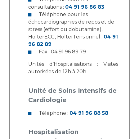
Liste des marchés conclus
consultations :
04 91 96 86 83
Documents utiles
Téléphone pour les
Qualité
échocardiographies de repos et de
stress (effort ou dobutamine),
HolterECG, HolterTensionnel :
04 91
Nos indicateurs qualité et de sécurité des soins
96 82 89
Fax : 04 91 96 89 79
Protection des données
Unités d’Hospitalisations : Visites
autorisées de 12h à 20h
Sécurité
Unité de Soins Intensifs de
Cardiologie
Les recherches en santé à l’AP-HM
Téléphone :
04 91 96 88 58
Hospitalisation
Lieu de santé sans tabac