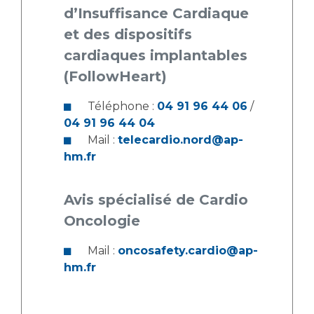
d’Insuffisance Cardiaque
et des dispositifs
cardiaques implantables
(FollowHeart)
Téléphone :
04 91 96 44 06
/
04 91 96 44 04
Mail :
telecardio.nord@ap-
hm.fr
Avis spécialisé de Cardio
Oncologie
Mail :
oncosafety.cardio@ap-
hm.fr