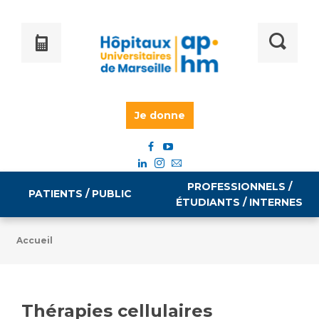
Je donne
PROFESSIONNELS /
PATIENTS / PUBLIC
ÉTUDIANTS / INTERNES
Accueil
Informations pratiques
Égalité professionnelle
Accès à votre dossier médical
Thérapies cellulaires
Emploi / formation
Tarifs