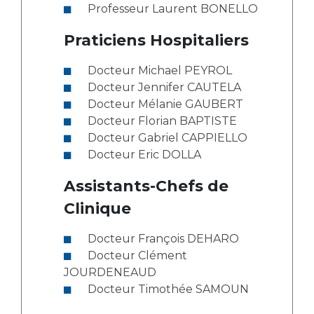
Les structures de recherche
Salon des familles
Professeur Laurent BONELLO
Transports sanitaires
Praticiens Hospitaliers
Vos droits, vos devoirs
Écoles et Instituts de Formation
Docteur Michael PEYROL
Docteur Jennifer CAUTELA
Handicap
Docteur Mélanie GAUBERT
Plateforme des internes
Docteur Florian BAPTISTE
Handi 13
Docteur Gabriel CAPPIELLO
Pôle Médecine Physique et Réadaptation
Docteur Eric DOLLA
Professionnels de santé
Accueil sourds et malentendants
Assistants-Chefs de
Charte Romain Jacob
Adresser un patient
Clinique
Mouvement Parcours Handicap 13
Réseaux de soins
Docteur François DEHARO
Adresser un examen au Laboratoire de Biologie
Médicale
Docteur Clément
Activité physique
JOURDENEAUD
Radiologie / Imagerie
Docteur Timothée SAMOUN
Cancérologie