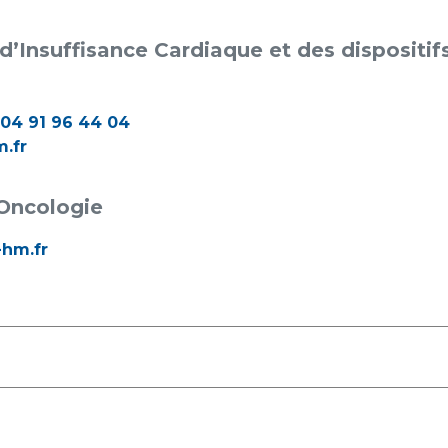
isance Cardiaque et des dispositifs cardiaques implantabl
04 91 96 44 04
.fr
 Oncologie
-hm.fr