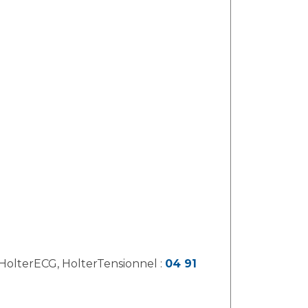
Téléphone pour les échocardiographies de repos et de stress (effort ou dobutamine), HolterECG, HolterTensionnel :
04 91