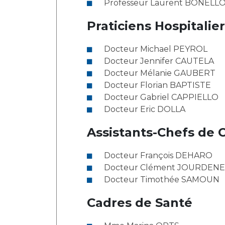
Professeur Laurent BONELL
Laïcité et cultes
Les structures de recherche
Les associations
Praticiens Hospitalie
Livret d'accueil
Salon des familles
Docteur Michael PEYROL
Transports sanitaires
Docteur Jennifer CAUTELA
Docteur Mélanie GAUBERT
Vos droits, vos devoirs
Docteur Florian BAPTISTE
Docteur Gabriel CAPPIELLO
Docteur Eric DOLLA
Assistants-Chefs de 
Docteur François DEHARO
Docteur Clément JOURDEN
Docteur Timothée SAMOUN
Cadres de Santé