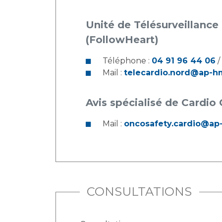
Unité de Télésurveillance d’Insuff
(FollowHeart)
Téléphone :
04 91 96 44 06
/
Mail :
telecardio.nord@ap-hm
Avis spécialisé de Cardio
Mail :
oncosafety.cardio@ap
CONSULTATIONS