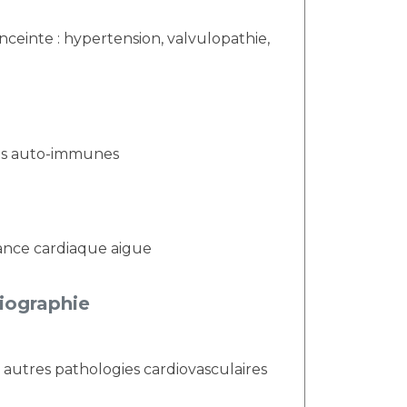
dies auto-immunes
isance cardiaque aigue
diographie
 autres pathologies cardiovasculaires