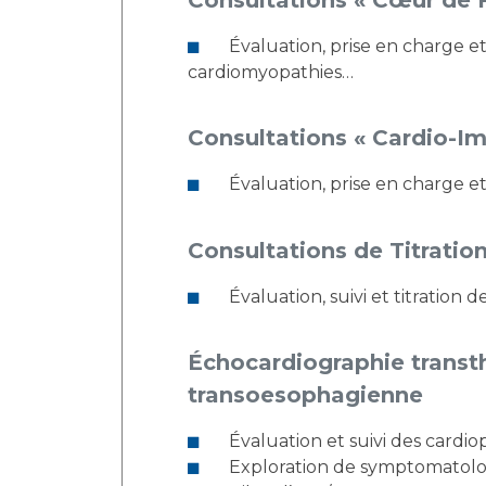
Évaluation, prise en charge et suivi des pathologies cardiovasculaires chez la femme enceinte : hypertension, valvulopathie,
cardiomyopathies…
Consultations « Cardio-I
Évaluation, prise en charge e
Consultations de Titratio
Évaluation, suivi et titration
Échocardiographie transth
transoesophagienne
Évaluation et suivi des cardi
Exploration de symptomatolog