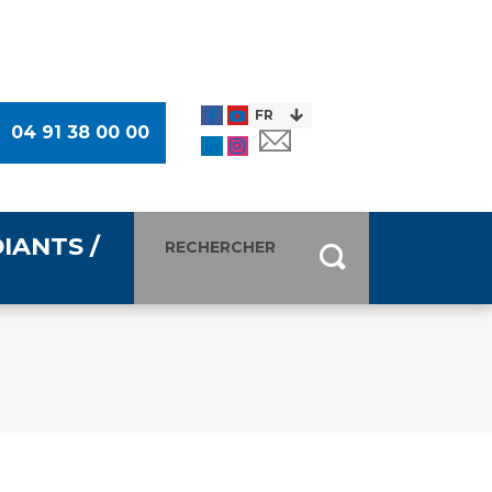
04 91 38 00 00
IANTS /
entants
ultimédia
 Des Usagers (CDU)
de presse
ocaux des Usagers
esse
usagers