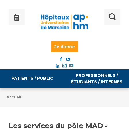
Je donne
PROFESSIONNELS /
PATIENTS / PUBLIC
ÉTUDIANTS / INTERNES
Accueil
Informations pratiques
Égalité professionnelle
Accès à votre dossier médical
Les services du pôle MAD -
Emploi / formation
Tarifs