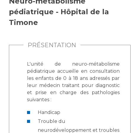
Neuro-métabolisme
Vous accompagnez, vous rendez visite à un patient
pédiatrique - Hôpital de la
Emplois paramédicaux
Vous allez être hospitalisé(e)
Timone
Emplois administratifs
Vous avez un examen d'imagerie ou de radiologie
Emplois médicaux
à réaliser
Espace Formation
Vous avez une analyse à réaliser
PRÉSENTATION
Étudiants hospitaliers
Vous venez en consultation
Emplois techniques et médico-techniques
myaphm, votre espace santé en ligne
Emplois divers
L'unité de neuro-métabolisme
Infos COVID-19
pédiatrique accueille en consultation
Emplois socio-éducatifs
les enfants de 0 à 18 ans adressés par
Statuts
leur médecin traitant pour diagnostic
Vivre ensemble à l'hôpital
Stages paramédicaux
et prise en charge des pathologies
suivantes :
Culture à l'hôpital
Laïcité et cultes
Chercheurs
Handicap
Les associations
Trouble du
La recherche clinique à l'AP-HM
Livret d'accueil
neurodéveloppement et troubles