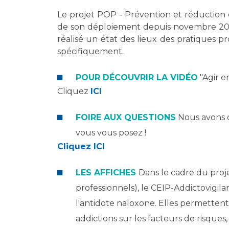
Laïcité et cultes
Les structures de recherche
Le projet POP - Prévention et réduction d
Les associations
de son déploiement depuis novembre 2020
Livret d'accueil
réalisé un état des lieux des pratiques p
Salon des familles
spécifiquement.
Transports sanitaires
Vos droits, vos devoirs
POUR DÉCOUVRIR LA VIDÉO
"Agir e
Cliquez
ICI
FOIRE AUX QUESTIONS
Nous avons c
vous vous posez !
Cliquez ICI
LES AFFICHES
Dans le cadre du proj
professionnels), le CEIP-Addictovigila
l'antidote naloxone. Elles permettent 
addictions sur les facteurs de risques