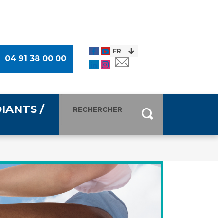
04 91 38 00 00
IANTS /
entants
ultimédia
 Des Usagers (CDU)
de presse
ocaux des Usagers
esse
usagers