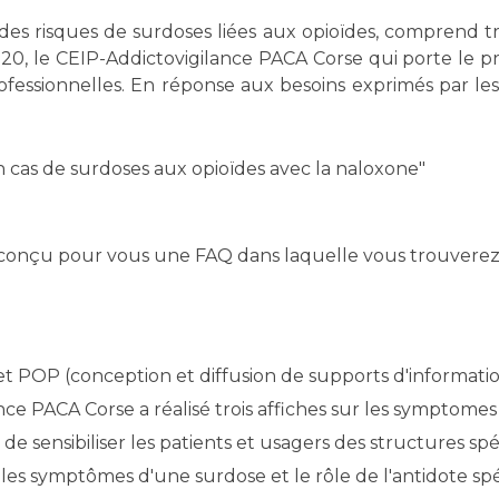
Maladies Rares
es risques de surdoses liées aux opioïdes, comprend tro
Plateforme d'Expertise
Maternité Hôpital Nord
, le CEIP-Addictovigilance PACA Corse qui porte le pr
Maladies Rares
rofessionnelles. En réponse aux besoins exprimés par les
n cas de surdoses aux opioïdes avec la naloxone"
onçu pour vous une FAQ dans laquelle vous trouverez 
et POP (conception et diffusion de supports d'informati
nce PACA Corse a réalisé trois affiches sur les symptomes
de sensibiliser les patients et usagers des structures spé
, les symptômes d'une surdose et le rôle de l'antidote spé