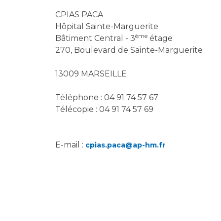
Laïcité et cultes
Les structures de recherche
CPIAS PACA
Les associations
Hôpital Sainte-Marguerite
Livret d'accueil
ème
Bâtiment Central - 3
étage
Salon des familles
270, Boulevard de Sainte-Marguerite
Transports sanitaires
Vos droits, vos devoirs
13009 MARSEILLE
Téléphone : 04 91 74 57 67
Télécopie : 04 91 74 57 69
E-mail :
cpias.paca@ap-hm.fr