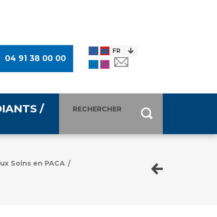
04 91 38 00 00
IANTS /
entants
ultimédia
aux Soins en PACA
/
 Des Usagers (CDU)
de presse
ocaux des Usagers
esse
usagers