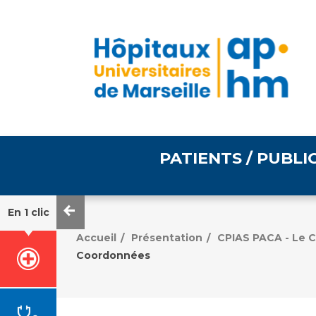
PATIENTS / PUBLI
En 1 clic
Informations pratiques
Égalité professionnelle
Accueil
Présentation
CPIAS PACA - Le C
/
/
Coordonnées
Accès à votre dossier
médical
Emploi / formation
Tarifs