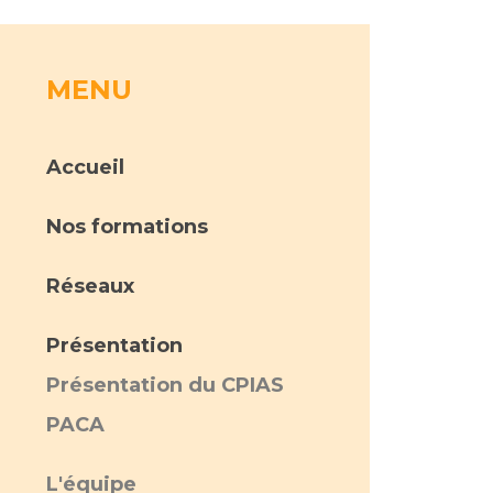
rs
MENU
 qualité et de sécurité des soins
ons
Accueil
hés conclus
les
 des données
Nos formations
Réseaux
Présentation
Présentation du CPIAS
ches en santé à l’AP-HM
PACA
nté sans tabac
L'équipe