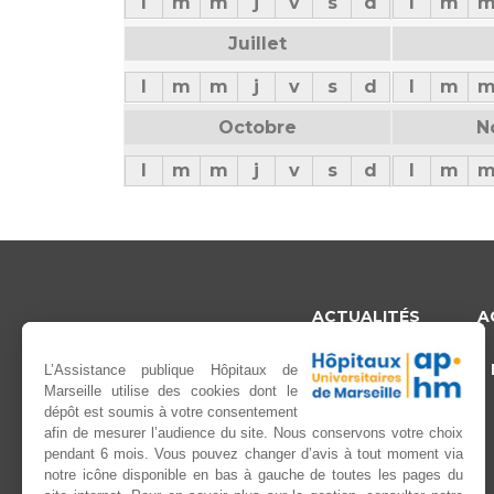
l
m
m
j
v
s
d
l
m
Juillet
l
m
m
j
v
s
d
l
m
Octobre
N
l
m
m
j
v
s
d
l
m
ACTUALITÉS
A
RECRUTEMENT
L’Assistance publique Hôpitaux de
Marseille utilise des cookies dont le
dépôt est soumis à votre consentement
afin de mesurer l’audience du site. Nous conservons votre choix
pendant 6 mois. Vous pouvez changer d’avis à tout moment via
notre icône disponible en bas à gauche de toutes les pages du