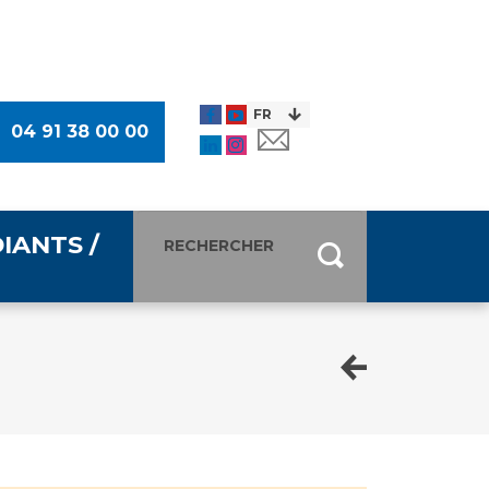
04 91 38 00 00
IANTS /
entants
ultimédia
 Des Usagers (CDU)
de presse
ocaux des Usagers
esse
usagers