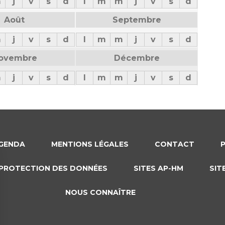
m
j
v
s
d
l
m
m
j
v
s
d
Août
Septembre
m
j
v
s
d
l
m
m
j
v
s
d
ovembre
Décembre
m
j
v
s
d
l
m
m
j
v
s
d
GENDA
MENTIONS LÉGALES
CONTACT
PROTECTION DES DONNÉES
SITES AP-HM
SIT
NOUS CONNAÎTRE