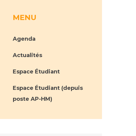
MENU
rs
 qualité et de sécurité des soins
ons
Agenda
hés conclus
Actualités
les
 des données
Espace Étudiant
Espace Étudiant (depuis
poste AP-HM)
ches en santé à l’AP-HM
nté sans tabac