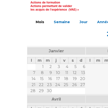
Laïcité et cultes
Les structures de recherche
Les associations
Livret d'accueil
Salon des familles
Mois
Semaine
Jour
Anné
Transports sanitaires
Vos droits, vos devoirs
Janvier
l
m
m
j
v
s
d
l
m
1
2
3
4
5
6
7
8
9
10
11
12
13
14
15
16
17
18
19
20
21
22
23
24
25
26
27
28
29
30
Avril