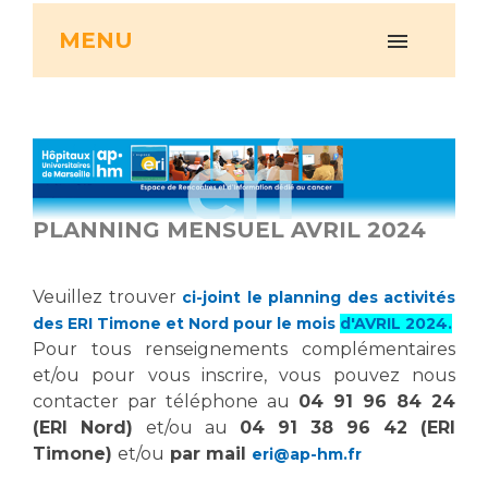
Vous accompagnez, vous rendez visite à un patient
MENU
Emplois paramédicaux
Vous allez être hospitalisé(e)
Emplois administratifs
Vous avez un examen d'imagerie ou de radiologie
Emplois médicaux
à réaliser
Espace Formation
Vous avez une analyse à réaliser
Étudiants hospitaliers
Vous venez en consultation
Emplois techniques et médico-techniques
myaphm, votre espace santé en ligne
PLANNING MENSUEL AVRIL 2024
Emplois divers
Infos COVID-19
Emplois socio-éducatifs
Statuts
Veuillez trouver
ci-joint le planning des activités
Vivre ensemble à l'hôpital
des ERI Timone et Nord pour le mois
d'AVRIL 2024.
Stages paramédicaux
Pour tous renseignements complémentaires
et/ou pour vous inscrire, vous pouvez nous
Culture à l'hôpital
contacter par téléphone au
04 91 96 84 24
Laïcité et cultes
Chercheurs
(ERI Nord)
et/ou au
04 91 38 96 42 (ERI
Les associations
Timone)
et/ou
par mail
eri@ap-hm.fr
La recherche clinique à l'AP-HM
Livret d'accueil