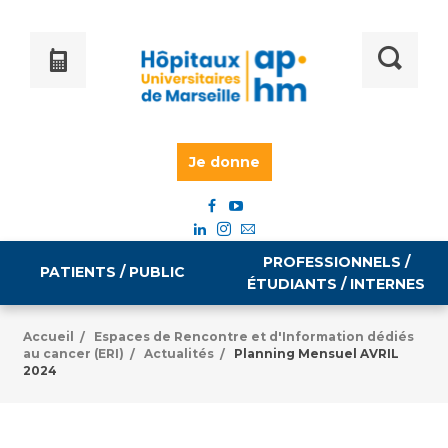
Je donne
PROFESSIONNELS /
PATIENTS / PUBLIC
ÉTUDIANTS / INTERNES
Accueil
Espaces de Rencontre et d'Information dédiés
/
au cancer (ERI)
Actualités
Planning Mensuel AVRIL
/
/
Informations pratiques
Égalité professionnelle
2024
Accès à votre dossier médical
Emploi / formation
Tarifs