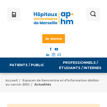
Je donne
PROFESSIONNELS /
PATIENTS / PUBLIC
ÉTUDIANTS / INTERNES
Accueil
Espaces de Rencontre et d'Information dédiés
/
au cancer (ERI)
Actualités
/
Informations pratiques
Égalité professionnelle
Accès à votre dossier médical
Emploi / formation
Tarifs