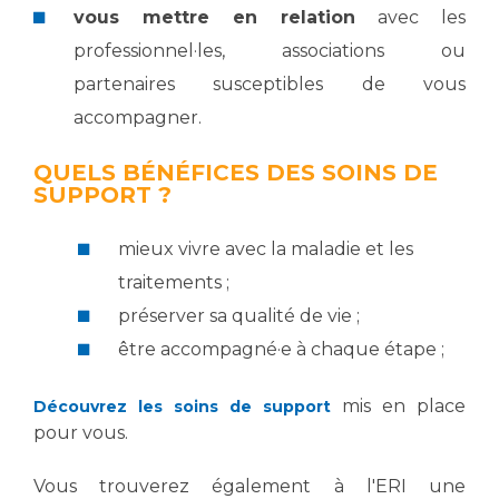
Liste des marchés conclus
vous mettre en relation
avec les
Documents utiles
professionnel·les, associations ou
Qualité
partenaires susceptibles de vous
accompagner.
Nos indicateurs qualité et de sécurité des soins
QUELS BÉNÉFICES DES SOINS DE
SUPPORT ?
Protection des données
mieux vivre avec la maladie et les
traitements ;
Sécurité
préserver sa qualité de vie ;
être accompagné·e à chaque étape ;
Les recherches en santé à l’AP-HM
mis en place
Découvrez les soins de support
pour vous.
Lieu de santé sans tabac
Vous trouverez également à l'ERI une