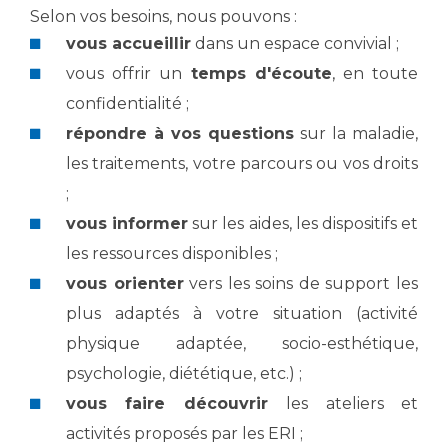
Les pôles d'activité médicale
Cancer
Selon vos besoins, nous pouvons :
Anatomie et Cytologie Pathologiques
vous accueillir
dans un espace convivial ;
Adresser un examen au Laboratoire d'Infectiologie
vous offrir un
temps d'écoute
, en toute
Médecine nucléaire
Centres de référence Maladies Rares
confidentialité ;
Plateforme d'Expertise Maladies Rares
répondre à vos questions
sur la maladie,
Maladies rares
les traitements, votre parcours ou vos droits
Presse / Multimédia
;
vous informer
sur les aides, les dispositifs et
Maternité Hôpital Nord
Communiqués de presse
les ressources disponibles ;
Dossiers de presse
vous orienter
vers les soins de support les
Médiathèque
plus adaptés à votre situation (activité
Vos représentants
physique adaptée, socio-esthétique,
Fournisseurs
psychologie, diététique, etc.) ;
La Commission Des Usagers (CDU)
vous faire découvrir
les ateliers et
Les Comités Locaux des Usagers
Rôles et missions
activités proposés par les ERI ;
Le projet des usagers