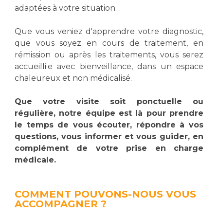
Les structures de recherche
Salon des familles
adaptées à votre situation.
Transports sanitaires
Que vous veniez d'apprendre votre diagnostic,
Vos droits, vos devoirs
Écoles et Instituts de Formation
que vous soyez en cours de traitement, en
rémission ou après les traitements, vous serez
accueilli·e avec bienveillance, dans un espace
Handicap
Plateforme des internes
chaleureux et non médicalisé.
Handi 13
Que votre visite soit ponctuelle ou
Pôle Médecine Physique et Réadaptation
régulière, notre équipe est là pour prendre
Professionnels de santé
Accueil sourds et malentendants
le temps de vous écouter, répondre à vos
Charte Romain Jacob
questions, vous informer et vous guider, en
Adresser un patient
complément de votre prise en charge
Mouvement Parcours Handicap 13
Réseaux de soins
médicale.
Adresser un examen au Laboratoire de Biologie
Médicale
Activité physique
Radiologie / Imagerie
COMMENT POUVONS-NOUS VOUS
ACCOMPAGNER ?
Cancérologie