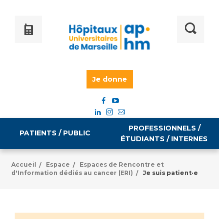
Je donne
PROFESSIONNELS /
PATIENTS / PUBLIC
ÉTUDIANTS / INTERNES
Accueil
Espace
Espaces de Rencontre et
/
/
d'Information dédiés au cancer (ERI)
Je suis patient·e
/
Informations pratiques
Égalité professionnelle
Accès à votre dossier médical
Emploi / formation
Tarifs