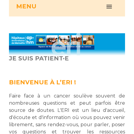
MENU
Vous accompagnez, vous rendez visite à un patient
Emplois paramédicaux
Vous allez être hospitalisé(e)
Emplois administratifs
Vous avez un examen d'imagerie ou de radiologie
Emplois médicaux
à réaliser
Espace Formation
Vous avez une analyse à réaliser
Étudiants hospitaliers
Vous venez en consultation
Emplois techniques et médico-techniques
myaphm, votre espace santé en ligne
JE SUIS PATIENT·E
Emplois divers
Infos COVID-19
Emplois socio-éducatifs
Statuts
BIENVENUE À L’ERI !
Vivre ensemble à l'hôpital
Stages paramédicaux
Faire face à un cancer soulève souvent de
nombreuses questions et peut parfois être
Culture à l'hôpital
source de doutes. L'ERI est un lieu d'accueil,
Laïcité et cultes
Chercheurs
d'écoute et d'information où vous pouvez venir
Les associations
librement, sans rendez-vous, pour parler, poser
La recherche clinique à l'AP-HM
Livret d'accueil
vos questions et trouver les ressources