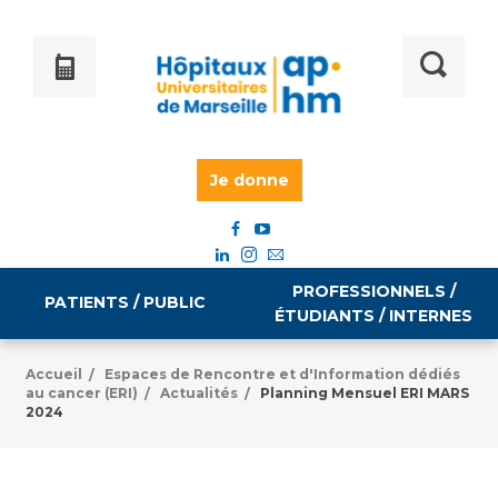
Je donne
PROFESSIONNELS /
PATIENTS / PUBLIC
ÉTUDIANTS / INTERNES
Accueil
Espaces de Rencontre et d'Information dédiés
/
au cancer (ERI)
Actualités
Planning Mensuel ERI MARS
/
/
Informations pratiques
Égalité professionnelle
2024
Accès à votre dossier médical
Emploi / formation
Tarifs