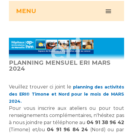
Vous accompagnez, vous rendez visite à un patient
MENU
Emplois paramédicaux
Vous allez être hospitalisé(e)
Emplois administratifs
Vous avez un examen d'imagerie ou de radiologie
Emplois médicaux
à réaliser
Espace Formation
Vous avez une analyse à réaliser
Étudiants hospitaliers
Vous venez en consultation
Emplois techniques et médico-techniques
myaphm, votre espace santé en ligne
PLANNING MENSUEL ERI MARS
Emplois divers
Infos COVID-19
2024
Emplois socio-éducatifs
Statuts
Vivre ensemble à l'hôpital
Veuillez trouver ci joint le
planning des activités
Stages paramédicaux
des ERI® Timone et Nord pour le mois de MARS
2024.
Culture à l'hôpital
Pour vous inscrire aux ateliers ou pour tout
Laïcité et cultes
Chercheurs
renseignements complémentaires, n'hésitez pas
Les associations
à nous joindre par téléphone au
04 91 38 96 42
La recherche clinique à l'AP-HM
Livret d'accueil
(Timone) et/ou
04 91 96 84 24
(Nord) ou par