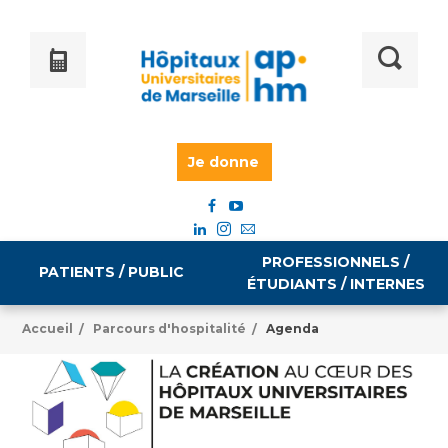
Je donne
PROFESSIONNELS /
PATIENTS / PUBLIC
ÉTUDIANTS / INTERNES
Accueil
Parcours d'hospitalité
Agenda
/
/
Informations pratiques
Égalité professionnelle
Accès à votre dossier médical
Emploi / formation
Tarifs