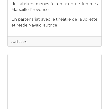
Liste des marchés conclus
des ateliers menés à la maison de femmes
Documents utiles
Marseille Provence
Qualité
En partenariat avec le théâtre de la Joliette
et Metie Navajo, autrice
Nos indicateurs qualité et de sécurité des soins
Avril 2026
Protection des données
Sécurité
Les recherches en santé à l’AP-HM
Lieu de santé sans tabac