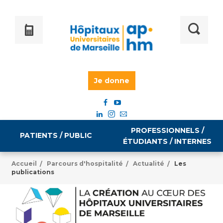
Je donne
PROFESSIONNELS /
PATIENTS / PUBLIC
ÉTUDIANTS / INTERNES
Accueil
Parcours d'hospitalité
Actualité
Les
/
/
/
publications
Informations pratiques
Égalité professionnelle
Accès à votre dossier médical
Emploi / formation
Tarifs