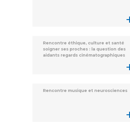
Laïcité et cultes
Les structures de recherche
Les associations
Livret d'accueil
Salon des familles
Transports sanitaires
Vos droits, vos devoirs
Rencontre éthique, culture et santé
soigner ses proches : la question des
aidants regards cinématographiques
Rencontre musique et neurosciences