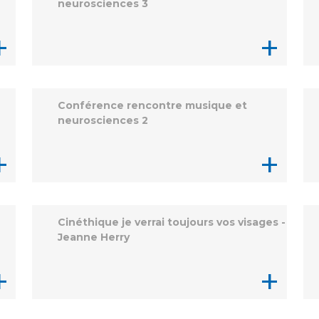
neurosciences 3
Maladies Rares
Plateforme d'Expertise
+
+
Maternité Hôpital Nord
Maladies Rares
Conférence rencontre musique et
neurosciences 2
+
+
Cinéthique je verrai toujours vos visages -
Jeanne Herry
+
+