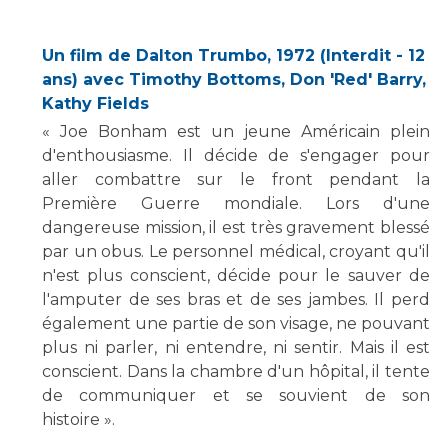
Les structures de recherche
Salon des familles
Transports sanitaires
Un film de Dalton Trumbo, 1972 (Interdit - 12
Vos droits, vos devoirs
ans) avec Timothy Bottoms, Don 'Red' Barry,
Écoles et Instituts de Formation
Kathy Fields
« Joe Bonham est un jeune Américain plein
Handicap
d'enthousiasme. Il décide de s'engager pour
Plateforme des internes
aller combattre sur le front pendant la
Handi 13
Première Guerre mondiale. Lors d'une
Pôle Médecine Physique et Réadaptation
dangereuse mission, il est très gravement blessé
Professionnels de santé
Accueil sourds et malentendants
par un obus. Le personnel médical, croyant qu'il
n'est plus conscient, décide pour le sauver de
Charte Romain Jacob
Adresser un patient
l'amputer de ses bras et de ses jambes. Il perd
Mouvement Parcours Handicap 13
Réseaux de soins
également une partie de son visage, ne pouvant
Adresser un examen au Laboratoire de Biologie
plus ni parler, ni entendre, ni sentir. Mais il est
Médicale
conscient. Dans la chambre d'un hôpital, il tente
Activité physique
Radiologie / Imagerie
de communiquer et se souvient de son
histoire ».
Cancérologie