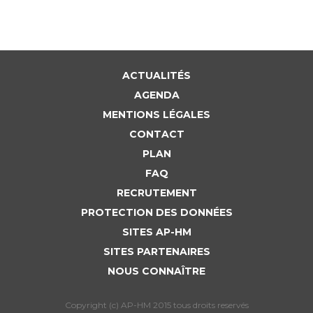
Liste des marchés conclus
Documents utiles
Qualité
ACTUALITÉS
Nos indicateurs qualité et de sécurité des soins
AGENDA
MENTIONS LÉGALES
CONTACT
Protection des données
PLAN
FAQ
Sécurité
RECRUTEMENT
PROTECTION DES DONNÉES
SITES AP-HM
Les recherches en santé à l’AP-HM
SITES PARTENAIRES
NOUS CONNAÎTRE
Lieu de santé sans tabac
Copyright (c) AP-HM 2015 tous droits reservés