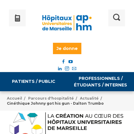
Je donne
PROFESSIONNELS /
PATIENTS / PUBLIC
ÉTUDIANTS / INTERNES
Accueil
Parcours d'hospitalité
Actualité
/
/
/
Cinéthique Johnny got his gun - Dalton Trumbo
Informations pratiques
Égalité professionnelle
Accès à votre dossier médical
Emploi / formation
Tarifs