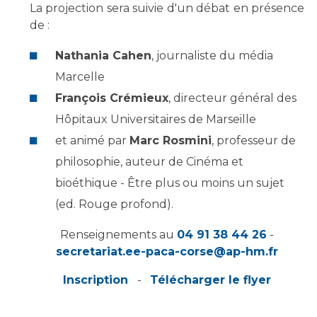
Les pôles d'activité médicale
Cancer
La projection sera suivie d'un débat en présence
Anatomie et Cytologie Pathologiques
de :
Adresser un examen au Laboratoire d'Infectiologie
Nathania Cahen
, journaliste du média
Médecine nucléaire
Centres de référence Maladies Rares
Marcelle
Plateforme d'Expertise Maladies Rares
François Crémieux
, directeur général des
Maladies rares
Hôpitaux Universitaires de Marseille
Presse / Multimédia
et animé par
Marc Rosmini
, professeur de
philosophie, auteur de Cinéma et
Maternité Hôpital Nord
Communiqués de presse
bioéthique - Être plus ou moins un sujet
Dossiers de presse
(ed. Rouge profond).
Médiathèque
Renseignements au
04 91 38 44 26
-
Vos représentants
secretariat.ee-paca-corse@ap-hm.fr
Fournisseurs
La Commission Des Usagers (CDU)
Inscription
-
Télécharger le flyer
Les Comités Locaux des Usagers
Rôles et missions
Le projet des usagers