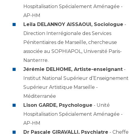
Les pôles d'activité médicale
Cancer
Hospitalisation Spécialement Aménagée -
Anatomie et Cytologie Pathologiques
AP-HM
Adresser un examen au Laboratoire d'Infectiologie
Leila DELANNOY AISSAOUI, Sociologue
-
Médecine nucléaire
Centres de référence Maladies Rares
Direction Interrégionale des Services
Plateforme d'Expertise Maladies Rares
Pénitentiaires de Marseille, chercheuse
Maladies rares
associée au SOPHIAPOL, Université Paris-
Presse / Multimédia
Nanterrre.
Jérémie DELHOME, Artiste-enseignant
-
Maternité Hôpital Nord
Communiqués de presse
Institut National Supérieur d’Enseignement
Dossiers de presse
Supérieur Artistique Marseille -
Médiathèque
Méditerranée
Vos représentants
Lison GARDE, Psychologue
- Unité
Fournisseurs
Hospitalisation Spécialement Aménagée -
La Commission Des Usagers (CDU)
AP-HM
Les Comités Locaux des Usagers
Rôles et missions
Dr Pascale GIRAVALLI, Psychiatre
- Cheffe
Le projet des usagers