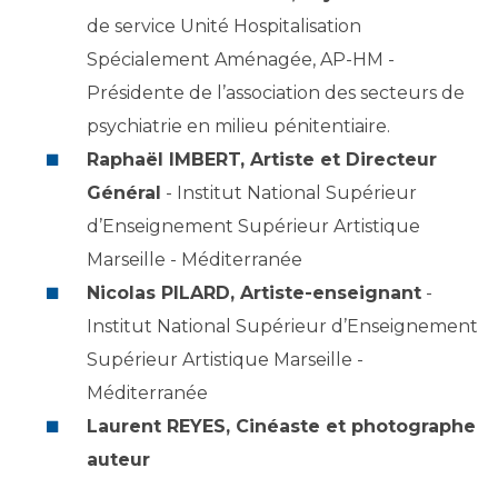
Liste des marchés conclus
de service Unité Hospitalisation
Documents utiles
Spécialement Aménagée, AP-HM -
Qualité
Présidente de l’association des secteurs de
psychiatrie en milieu pénitentiaire.
Nos indicateurs qualité et de sécurité des soins
Raphaël IMBERT, Artiste et Directeur
Général
- Institut National Supérieur
Protection des données
d’Enseignement Supérieur Artistique
Marseille - Méditerranée
Nicolas PILARD, Artiste-enseignant
-
Sécurité
Institut National Supérieur d’Enseignement
Supérieur Artistique Marseille -
Les recherches en santé à l’AP-HM
Méditerranée
Laurent REYES, Cinéaste et photographe
auteur
Lieu de santé sans tabac