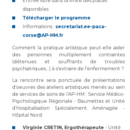
Entrée libre dans la limite des places
Les structures de recherche
Salon des familles
disponibles
Transports sanitaires
Télécharger le programme
Vos droits, vos devoirs
Écoles et Instituts de Formation
Informations :
secretariat.ee-paca-
corse@AP-HM.fr
Handicap
Plateforme des internes
Comment la pratique artistique peut-elle aider
des personnes multiplement contraintes
Handi 13
(détenues et souffrants de troubles
Pôle Médecine Physique et Réadaptation
Professionnels de santé
psychiatriques…) à s’extraire de l’enfermement ?
Accueil sourds et malentendants
Charte Romain Jacob
La rencontre sera ponctuée de présentations
Adresser un patient
d’oeuvres des ateliers artistiques menés au sein
Mouvement Parcours Handicap 13
Réseaux de soins
de services de soins de l’AP-HM : Service Médico-
Adresser un examen au Laboratoire de Biologie
Psychologique Régionale - Baumettes et Unité
Médicale
d’Hospitalisation Spécialement Aménagée -
Activité physique
Radiologie / Imagerie
Hôpital Nord.
Cancérologie
Virginie CRETIN, Ergothérapeute
- Unité