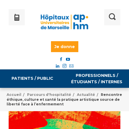
Je donne
PROFESSIONNELS /
PATIENTS / PUBLIC
ÉTUDIANTS / INTERNES
Accueil
Parcours d'hospitalité
Actualité
Rencontre
/
/
/
éthique, culture et santé la pratique artistique source de
liberté face à l’enfermement
Informations pratiques
Égalité professionnelle
Accès à votre dossier médical
Emploi / formation
Tarifs