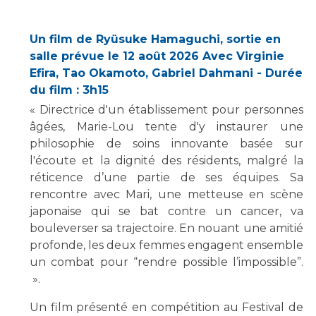
Les structures de recherche
Salon des familles
Transports sanitaires
Un film de Ryüsuke Hamaguchi, sortie en
Vos droits, vos devoirs
salle prévue le 12 août 2026 Avec Virginie
Écoles et Instituts de Formation
Efira, Tao Okamoto, Gabriel Dahmani - Durée
du film : 3h15
Handicap
« Directrice d'un établissement pour personnes
Plateforme des internes
âgées, Marie-Lou tente d'y instaurer une
Handi 13
philosophie de soins innovante basée sur
Pôle Médecine Physique et Réadaptation
l'écoute et la dignité des résidents, malgré la
Professionnels de santé
Accueil sourds et malentendants
réticence d’une partie de ses équipes. Sa
rencontre avec Mari, une metteuse en scène
Charte Romain Jacob
Adresser un patient
japonaise qui se bat contre un cancer, va
Mouvement Parcours Handicap 13
Réseaux de soins
bouleverser sa trajectoire. En nouant une amitié
Adresser un examen au Laboratoire de Biologie
profonde, les deux femmes engagent ensemble
Médicale
un combat pour “rendre possible l’impossible”.
Activité physique
Radiologie / Imagerie
».
Cancérologie
Un film présenté en compétition au Festival de