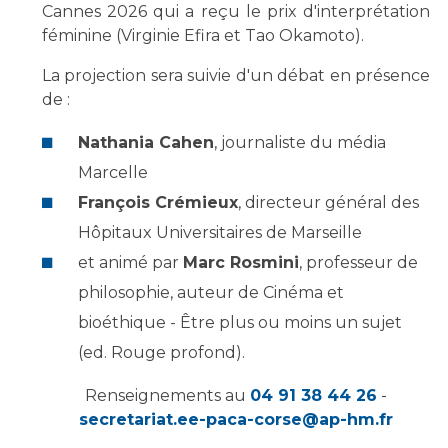
Les pôles d'activité médicale
Cancer
Cannes 2026 qui a reçu le prix d'interprétation
Anatomie et Cytologie Pathologiques
féminine (Virginie Efira et Tao Okamoto).
Adresser un examen au Laboratoire d'Infectiologie
La projection sera suivie d'un débat en présence
Médecine nucléaire
Centres de référence Maladies Rares
de :
Plateforme d'Expertise Maladies Rares
Nathania Cahen
, journaliste du média
Maladies rares
Marcelle
Presse / Multimédia
François Crémieux
, directeur général des
Hôpitaux Universitaires de Marseille
Maternité Hôpital Nord
Communiqués de presse
et animé par
Marc Rosmini
, professeur de
Dossiers de presse
philosophie, auteur de Cinéma et
Médiathèque
bioéthique - Être plus ou moins un sujet
Vos représentants
(ed. Rouge profond).
Fournisseurs
La Commission Des Usagers (CDU)
Renseignements au
04 91 38 44 26
-
Les Comités Locaux des Usagers
secretariat.ee-paca-corse@ap-hm.fr
Rôles et missions
Le projet des usagers