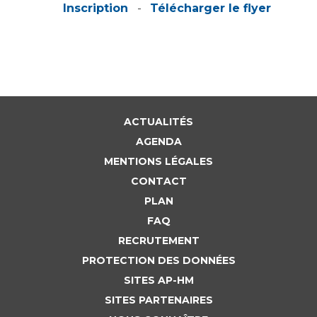
Liste des marchés conclus
Inscription
-
Télécharger le flyer
Documents utiles
Qualité
Nos indicateurs qualité et de sécurité des soins
ACTUALITÉS
Protection des données
AGENDA
MENTIONS LÉGALES
CONTACT
Sécurité
PLAN
FAQ
RECRUTEMENT
Les recherches en santé à l’AP-HM
PROTECTION DES DONNÉES
SITES AP-HM
SITES PARTENAIRES
Lieu de santé sans tabac