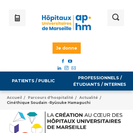
Je donne
PROFESSIONNELS /
PATIENTS / PUBLIC
ÉTUDIANTS / INTERNES
Accueil
Parcours d'hospitalité
Actualité
/
/
/
Cinéthique Soudain -Ryüsuke Hamaguchi
Informations pratiques
Égalité professionnelle
Accès à votre dossier médical
Emploi / formation
Tarifs