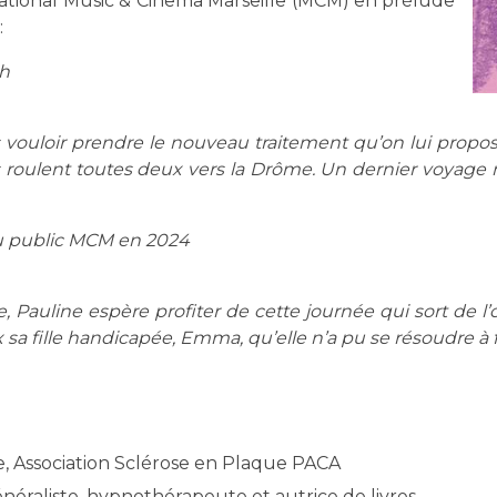
national Music & Cinema Marseille (MCM) en prélude
:
ch
as vouloir prendre le nouveau traitement qu’on lui propos
lles roulent toutes deux vers la Drôme. Un dernier voyage
du public MCM en 2024
 Pauline espère profiter de cette journée qui sort de l’
eux sa fille handicapée, Emma, qu’elle n’a pu se résoudre à 
re, Association Sclérose en Plaque PACA
néraliste, hypnothérapeute et autrice de livres