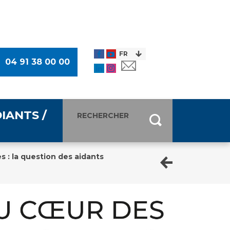
04 91 38 00 00
IANTS /
 : la question des aidants
entants
ultimédia
 Des Usagers (CDU)
de presse
ocaux des Usagers
esse
usagers