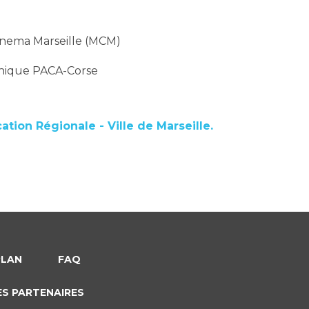
Cinema Marseille (MCM)
Éthique PACA-Corse
tion Régionale - Ville de Marseille.
PLAN
FAQ
ES PARTENAIRES