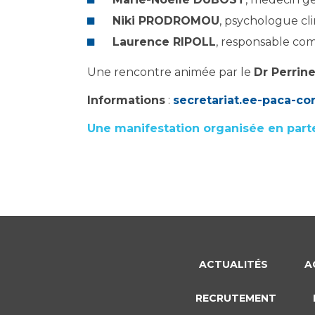
Niki PRODROMOU
, psychologue cli
Laurence RIPOLL
, responsable com
Une rencontre animée par le
Dr Perrin
Informations
:
secretariat.ee-paca-c
Une manifestation organisée en parten
ACTUALITÉS
A
RECRUTEMENT