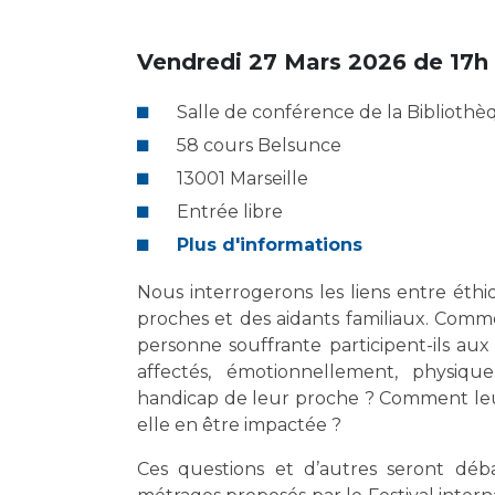
Laïcité et cultes
Les structures de recherche
Les associations
Vendredi 27 Mars 2026 de 17h 
Livret d'accueil
Salon des familles
Salle de conférence de la Bibliothèq
Transports sanitaires
58 cours Belsunce
Vos droits, vos devoirs
13001 Marseille
Entrée libre
Plus d'informations
Nous interrogerons les liens entre éthi
proches et des aidants familiaux. Comme
personne souffrante participent-ils au
affectés, émotionnellement, physiqu
handicap de leur proche ? Comment leur 
elle en être impactée ?
Ces questions et d’autres seront déba