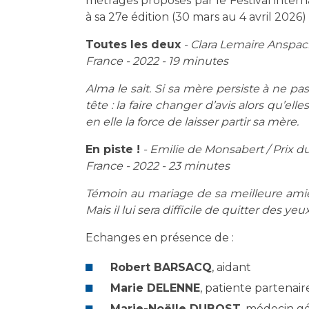
métrages proposés par le Festival inter
à sa 27e édition (30 mars au 4 avril 2026) 
Toutes les deux
- Clara Lemaire Anspa
France - 2022 - 19 minutes
Alma le sait. Si sa mère persiste à ne p
tête : la faire changer d’avis alors qu’e
en elle la force de laisser partir sa mère.
En piste !
- Emilie de Monsabert / Prix 
France - 2022 - 23 minutes
Témoin au mariage de sa meilleure amie,
Mais il lui sera difficile de quitter des y
Echanges en présence de :
Robert BARSACQ
, aidant
Marie DELENNE
, patiente partenai
Marie-Noëlle DUBOST
, médecin gé