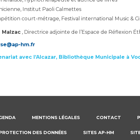
nicienne, Institut Paoli Calmettes
pétition court-métrage, Festival international Music & 
e Malzac
, Directrice adjointe de l’Espace de Réflexion 
orse@ap-hm.fr
ariat avec l’Alcazar, Bibliothèque Municipale à Voca
GENDA
MENTIONS LÉGALES
CONTACT
PROTECTION DES DONNÉES
SITES AP-HM
SIT