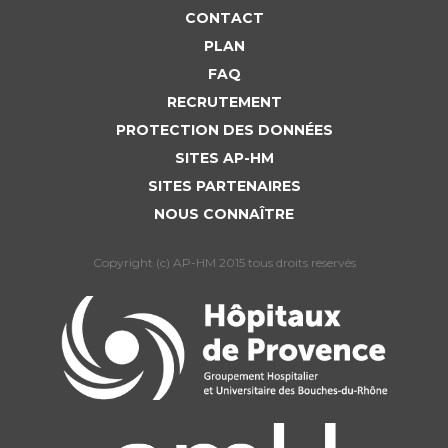
Liste des marchés conclus
CONTACT
Documents utiles
PLAN
Qualité
FAQ
RECRUTEMENT
Nos indicateurs qualité et de sécurité des soins
PROTECTION DES DONNÉES
SITES AP-HM
SITES PARTENAIRES
Protection des données
NOUS CONNAÎTRE
Copyright (c) AP-HM 2015 tous droits reservés
Sécurité
Les recherches en santé à l’AP-HM
Lieu de santé sans tabac