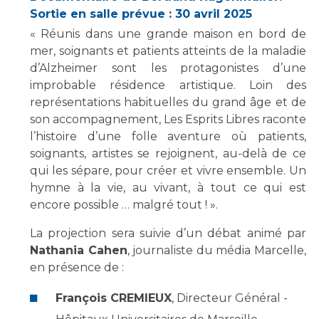
Les structures de recherche
Salon des familles
Sortie en salle prévue : 30 avril 2025
Transports sanitaires
« Réunis dans une grande maison en bord de
Vos droits, vos devoirs
mer, soignants et patients atteints de la maladie
Écoles et Instituts de Formation
d’Alzheimer sont les protagonistes d’une
improbable résidence artistique. Loin des
Handicap
représentations habituelles du grand âge et de
Plateforme des internes
son accompagnement, Les Esprits Libres raconte
l’histoire d’une folle aventure où patients,
Handi 13
soignants, artistes se rejoignent, au-delà de ce
Pôle Médecine Physique et Réadaptation
Professionnels de santé
qui les sépare, pour créer et vivre ensemble. Un
Accueil sourds et malentendants
hymne à la vie, au vivant, à tout ce qui est
Charte Romain Jacob
Adresser un patient
encore possible … malgré tout ! ».
Mouvement Parcours Handicap 13
Réseaux de soins
La projection sera suivie d’un débat animé par
Adresser un examen au Laboratoire de Biologie
Nathania Cahen
, journaliste du média Marcelle,
Médicale
en présence de :
Activité physique
Radiologie / Imagerie
François CREMIEUX
, Directeur Général -
Cancérologie