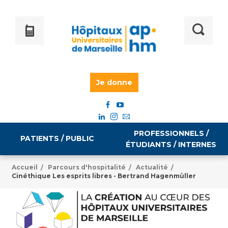
Je donne
PROFESSIONNELS /
PATIENTS / PUBLIC
ÉTUDIANTS / INTERNES
Accueil
Parcours d'hospitalité
Actualité
/
/
/
Cinéthique Les esprits libres - Bertrand Hagenmüller
Informations pratiques
Égalité professionnelle
Accès à votre dossier médical
Emploi / formation
Tarifs