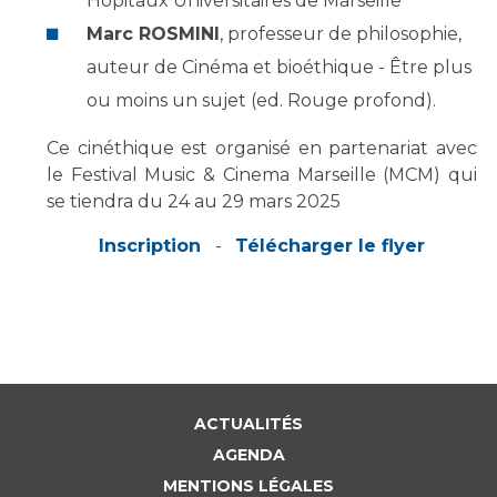
Les pôles d'activité médicale
Hôpitaux Universitaires de Marseille
Cancer
Anatomie et Cytologie Pathologiques
Marc ROSMINI
, professeur de philosophie,
Adresser un examen au Laboratoire d'Infectiologie
auteur de Cinéma et bioéthique - Être plus
Médecine nucléaire
Centres de référence Maladies Rares
ou moins un sujet (ed. Rouge profond).
Plateforme d'Expertise Maladies Rares
Ce cinéthique est organisé en partenariat avec
le Festival Music & Cinema Marseille (MCM) qui
Maladies rares
se tiendra du 24 au 29 mars 2025
Presse / Multimédia
Inscription
-
Télécharger le flyer
Maternité Hôpital Nord
Communiqués de presse
Dossiers de presse
Médiathèque
Vos représentants
Fournisseurs
ACTUALITÉS
La Commission Des Usagers (CDU)
AGENDA
Les Comités Locaux des Usagers
Rôles et missions
MENTIONS LÉGALES
Le projet des usagers