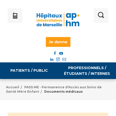
Je donne
PROFESSIONNELS /
PATIENTS / PUBLIC
ÉTUDIANTS / INTERNES
Accueil
PASS ME - Permanence d'Accès aux Soins de
/
Santé Mère Enfant
Documents médicaux
/
Informations pratiques
Égalité professionnelle
Accès à votre dossier médical
Emploi / formation
Tarifs