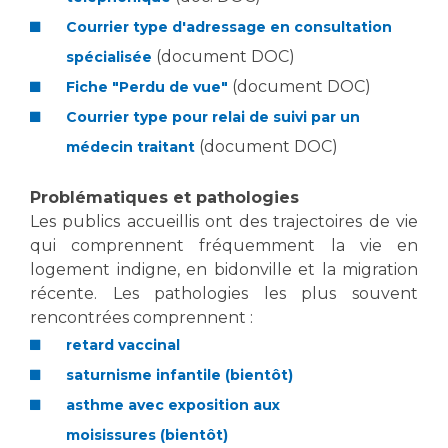
Les structures de recherche
Salon des familles
Courrier type d'adressage en consultation
Transports sanitaires
(document DOC)
spécialisée
Vos droits, vos devoirs
Écoles et Instituts de Formation
(document DOC)
Fiche "Perdu de vue"
Courrier type pour relai de suivi par un
Handicap
(document DOC)
médecin traitant
Plateforme des internes
Handi 13
Problématiques et pathologies
Pôle Médecine Physique et Réadaptation
Les publics accueillis ont des trajectoires de vie
Professionnels de santé
qui comprennent fréquemment la vie en
Accueil sourds et malentendants
logement indigne, en bidonville et la migration
Charte Romain Jacob
Adresser un patient
récente. Les pathologies les plus souvent
Mouvement Parcours Handicap 13
Réseaux de soins
rencontrées comprennent :
Adresser un examen au Laboratoire de Biologie
retard vaccinal
Médicale
saturnisme infantile (bientôt)
Activité physique
Radiologie / Imagerie
asthme avec exposition aux
Cancérologie
moisissures (bientôt)