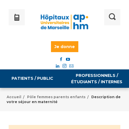
Je donne
PROFESSIONNELS /
PATIENTS / PUBLIC
ÉTUDIANTS / INTERNES
Accueil
Pôle femmes parents enfants
Description de
/
/
votre séjour en maternité
Informations pratiques
Égalité professionnelle
Accès à votre dossier médical
Emploi / formation
Tarifs